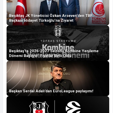
Beşiktaş JK Yöneticisi Özkan Arseven’den TBF
Başkanı Hidayet Türkoğlu’na Ziyaret
Beşiktaş’ta 2026-2027 Sezonu Kombine Yenileme
Dönemi Başlıyor: Fiyatlar Belli Oldu
Başkan Serdal Adalı’dan EuroLeague paylaşımı!