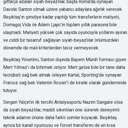
gittikçe azalan siyah-beyazlılar, başta Roma’da oynayan
Davide Santon olmak üzere yabancı adaylara ağırlık verecek.
Beşiktaş’ın şimdiye kadar yaptığı tüm transferlerin maliyeti,
Domagoj Vida ile Adem Ljajic’in toplam yıllık parasına bile
ulaşmadı. Maliyeti yüksek çok sayıda oyuncuyla yollarını ayıran
ve ciddi bir tasarruf sağlayan siyah-beyazlılar önümüzdeki
dönemde de mali kriterlerden taviz vermeyecek.
Beşiktaş Yönetimi, Santon dışında Bayern Münih forması giyen
Mert Yılmaz’ı da bitirmek istiyor. Mert gelse bile bir tane daha
tecrübeli sağ bek almak isteyen Kartal, Sporting’de oynayan
Fransız sağ bek Valentin Rosier’i de kiralık olarak gündeminde
tutuyor.
Sergen Yalçın’ın ilk tercihi Antalyasporlu Nazım Sangare olsa
da siyah-beyazlılar, maddi sıkıntıları öne sürerek deneyimli
teknik adamın önüne daha farklı isimler koyacak. Beşiktaş
ayrıca bir kanat oyuncusu ve forvet transferini de en kısa