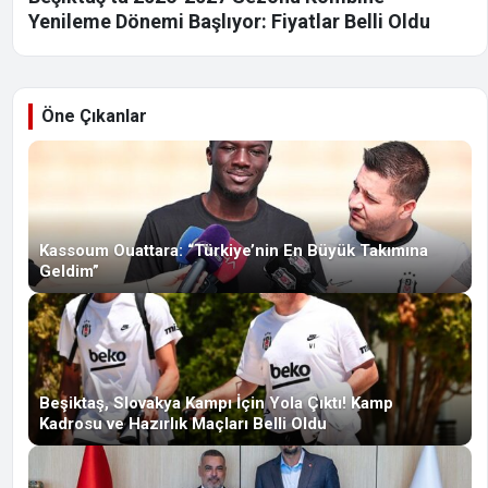
Yenileme Dönemi Başlıyor: Fiyatlar Belli Oldu
Öne Çıkanlar
Kassoum Ouattara: “Türkiye’nin En Büyük Takımına
Geldim”
Beşiktaş, Slovakya Kampı İçin Yola Çıktı! Kamp
Kadrosu ve Hazırlık Maçları Belli Oldu