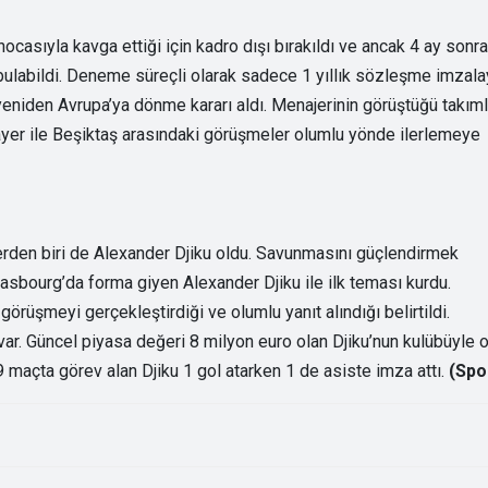
asıyla kavga ettiği için kadro dışı bırakıldı ve ancak 4 ay sonra
ulabildi. Deneme süreçli olarak sadece 1 yıllık sözleşme imzal
eniden Avrupa’ya dönme kararı aldı. Menajerinin görüştüğü takıml
ayer ile Beşiktaş arasındaki görüşmeler olumlu yönde ilerlemeye
lerden biri de Alexander Djiku oldu. Savunmasını güçlendirmek
rasbourg’da forma giyen Alexander Djiku ile ilk teması kurdu.
 görüşmeyi gerçekleştirdiği ve olumlu yanıt alındığı belirtildi.
 var. Güncel piyasa değeri 8 milyon euro olan Djiku’nun kulübüyle 
açta görev alan Djiku 1 gol atarken 1 de asiste imza attı.
(Spo