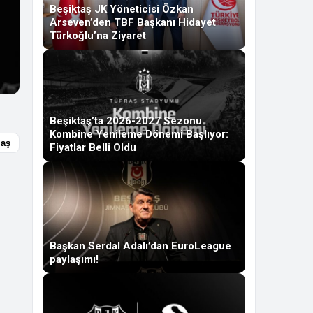
Beşiktaş JK Yöneticisi Özkan
Arseven’den TBF Başkanı Hidayet
Türkoğlu’na Ziyaret
Beşiktaş’ta 2026-2027 Sezonu
Kombine Yenileme Dönemi Başlıyor:
laş
Fiyatlar Belli Oldu
Başkan Serdal Adalı’dan EuroLeague
paylaşımı!