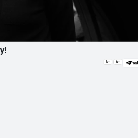
y!
A−
A+
Pay