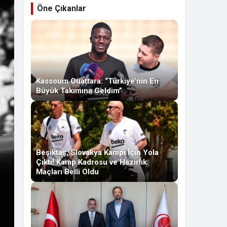
Öne Çıkanlar
Kassoum Ouattara: “Türkiye’nin En
Büyük Takımına Geldim”
Beşiktaş, Slovakya Kampı İçin Yola
Çıktı! Kamp Kadrosu ve Hazırlık
Maçları Belli Oldu