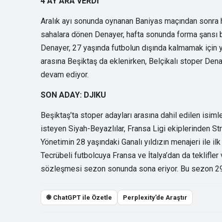
4 AY ARA VERDİ
Aralık ayı sonunda oynanan Baniyas maçından sonra hoc
sahalara dönen Denayer, hafta sonunda forma şansı b
Denayer, 27 yaşında futbolun dışında kalmamak için y
arasına Beşiktaş da eklenirken, Belçikalı stoper Den
devam ediyor.
SON ADAY: DJIKU
Beşiktaş’ta stoper adayları arasına dahil edilen isim
isteyen Siyah-Beyazlılar, Fransa Ligi ekiplerinden St
Yönetimin 28 yaşındaki Ganalı yıldızın menajeri ile ilk
Tecrübeli futbolcuya Fransa ve İtalya’dan da teklifler
sözleşmesi sezon sonunda sona eriyor. Bu sezon 29 m
֎ ChatGPT ile Özetle
Perplexity’de Araştır