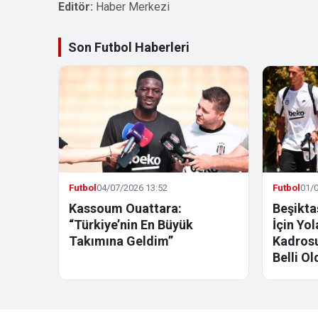
Editör:
Haber Merkezi
Son Futbol Haberleri
Futbol
04/07/2026 13:52
Futbol
01/0
Kassoum Ouattara:
Beşikta
“Türkiye’nin En Büyük
İçin Yo
Takımına Geldim”
Kadrosu
Belli Ol