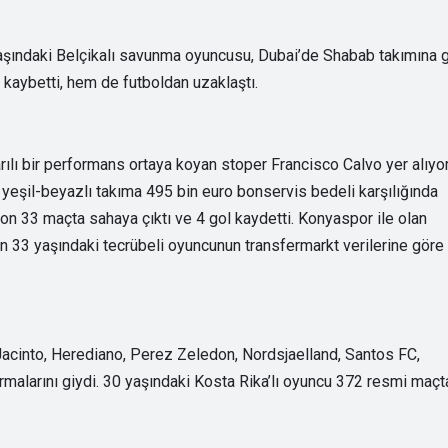
ındaki Belçikalı savunma oyuncusu, Dubai’de Shabab takımına gi
aybetti, hem de futboldan uzaklaştı.
rılı bir performans ortaya koyan stoper Francisco Calvo yer alıyor
eşil-beyazlı takıma 495 bin euro bonservis bedeli karşılığında
n 33 maçta sahaya çıktı ve 4 gol kaydetti. Konyaspor ile olan
33 yaşındaki tecrübeli oyuncunun transfermarkt verilerine göre
acinto, Herediano, Perez Zeledon, Nordsjaelland, Santos FC,
rmalarını giydi. 30 yaşındaki Kosta Rika’lı oyuncu 372 resmi maçt