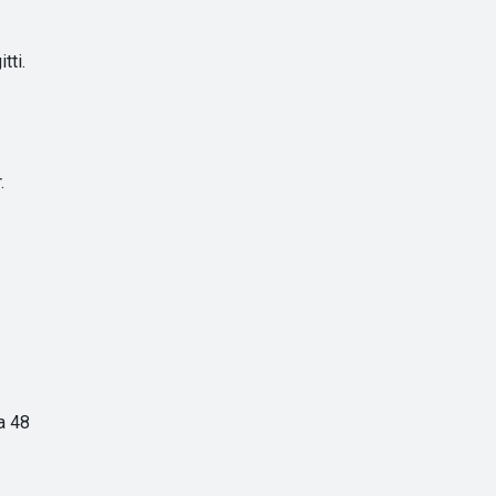
tti.
.
a 48