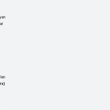
ayan
ar
olan
rx)