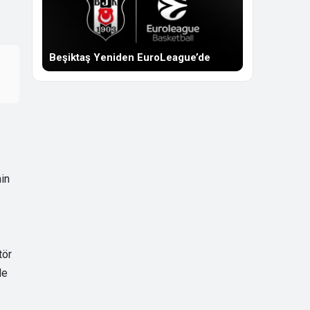
Beşiktaş Yeniden EuroLeague’de
nin
tör
de