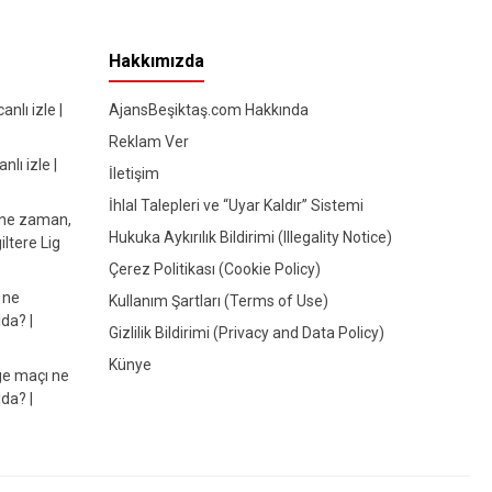
Hakkımızda
nlı izle |
AjansBeşiktaş.com Hakkında
Reklam Ver
lı izle |
İletişim
İhlal Talepleri ve “Uyar Kaldır” Sistemi
 ne zaman,
Hukuka Aykırılık Bildirimi (Illegality Notice)
iltere Lig
Çerez Politikası (Cookie Policy)
 ne
Kullanım Şartları (Terms of Use)
da? |
Gizlilik Bildirimi (Privacy and Data Policy)
Künye
e maçı ne
da? |