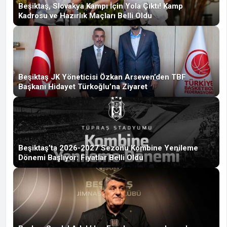
Beşiktaş, Slovakya Kampı İçin Yola Çıktı! Kamp
Kadrosu ve Hazırlık Maçları Belli Oldu
Beşiktaş JK Yöneticisi Özkan Arseven’den TBF
Başkanı Hidayet Türkoğlu’na Ziyaret
Beşiktaş’ta 2026-2027 Sezonu Kombine Yenileme
Dönemi Başlıyor: Fiyatlar Belli Oldu