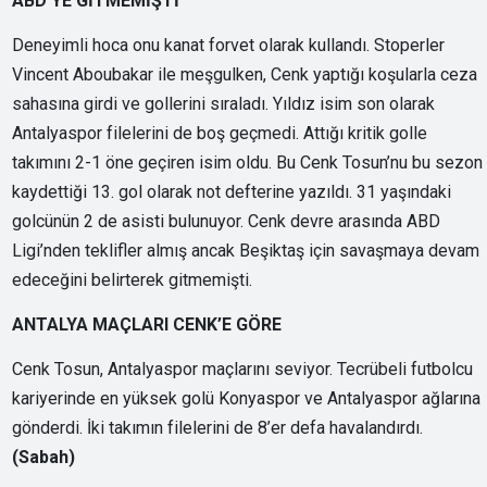
ABD’YE GİTMEMİŞTİ
Deneyimli hoca onu kanat forvet olarak kullandı. Stoperler
Vincent Aboubakar ile meşgulken, Cenk yaptığı koşularla ceza
sahasına girdi ve gollerini sıraladı. Yıldız isim son olarak
Antalyaspor filelerini de boş geçmedi. Attığı kritik golle
takımını 2-1 öne geçiren isim oldu. Bu Cenk Tosun’nu bu sezon
kaydettiği 13. gol olarak not defterine yazıldı. 31 yaşındaki
golcünün 2 de asisti bulunuyor. Cenk devre arasında ABD
Ligi’nden teklifler almış ancak Beşiktaş için savaşmaya devam
edeceğini belirterek gitmemişti.
ANTALYA MAÇLARI CENK’E GÖRE
Cenk Tosun, Antalyaspor maçlarını seviyor. Tecrübeli futbolcu
kariyerinde en yüksek golü Konyaspor ve Antalyaspor ağlarına
gönderdi. İki takımın filelerini de 8’er defa havalandırdı.
(Sabah)