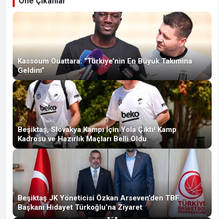
Öne Çıkanlar
Kassoum Ouattara: “Türkiye’nin En Büyük Takımına
Geldim”
Beşiktaş, Slovakya Kampı İçin Yola Çıktı! Kamp
Kadrosu ve Hazırlık Maçları Belli Oldu
Beşiktaş JK Yöneticisi Özkan Arseven’den TBF
Başkanı Hidayet Türkoğlu’na Ziyaret