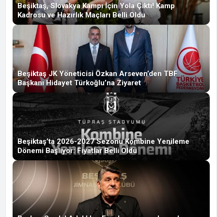
Beşiktaş, Slovakya Kampı İçin Yola Çıktı! Kamp
Kadrosu ve Hazırlık Maçları Belli Oldu
Beşiktaş JK Yöneticisi Özkan Arseven’den TBF
Başkanı Hidayet Türkoğlu’na Ziyaret
Beşiktaş’ta 2026-2027 Sezonu Kombine Yenileme
Dönemi Başlıyor: Fiyatlar Belli Oldu