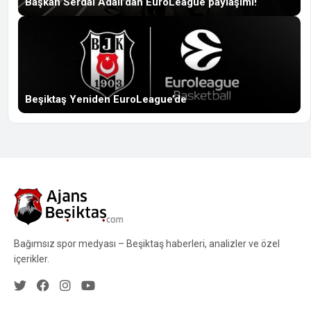
Başkan Serdal Adalı’dan EuroLeague paylaşımı!
Beşiktaş Yeniden EuroLeague’de
Bağımsız spor medyası – Beşiktaş haberleri, analizler ve özel
içerikler.