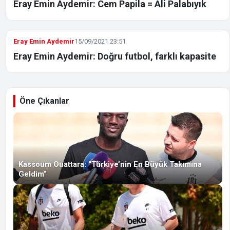
Eray Emin Aydemir: Cem Papila = Ali Palabıyık
Eray Emin Aydemir
15/09/2021 23:51
Eray Emin Aydemir: Doğru futbol, farklı kapasite
Öne Çıkanlar
Kassoum Ouattara: “Türkiye’nin En Büyük Takımına
Geldim”