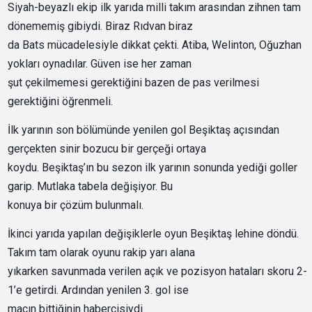
Siyah-beyazlı ekip ilk yarıda milli takım arasından zihnen tam
dönememiş gibiydi. Biraz Rıdvan biraz
da Bats mücadelesiyle dikkat çekti. Atiba, Welinton, Oğuzhan
yokları oynadılar. Güven ise her zaman
şut çekilmemesi gerektiğini bazen de pas verilmesi
gerektiğini öğrenmeli.
İlk yarının son bölümünde yenilen gol Beşiktaş açısından
gerçekten sinir bozucu bir gerçeği ortaya
koydu. Beşiktaş’ın bu sezon ilk yarının sonunda yediği goller
garip. Mutlaka tabela değişiyor. Bu
konuya bir çözüm bulunmalı.
İkinci yarıda yapılan değişiklerle oyun Beşiktaş lehine döndü.
Takım tam olarak oyunu rakip yarı alana
yıkarken savunmada verilen açık ve pozisyon hataları skoru 2-
1’e getirdi. Ardından yenilen 3. gol ise
maçın bittiğinin habercisiydi.