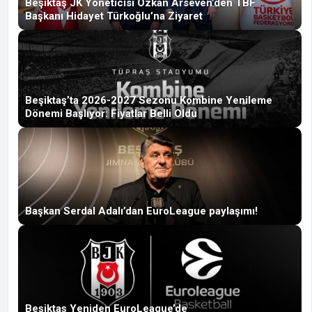
Beşiktaş JK Yöneticisi Özkan Arseven’den TBF
Başkanı Hidayet Türkoğlu’na Ziyaret
Beşiktaş’ta 2026-2027 Sezonu Kombine Yenileme
Dönemi Başlıyor: Fiyatlar Belli Oldu
Başkan Serdal Adalı’dan EuroLeague paylaşımı!
Beşiktaş Yeniden EuroLeague’de