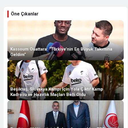
Öne Çıkanlar
Kassoum Ouattara: “Türkiye’nin En Büyük Takımına
Geldim”
Beşiktaş, Slovakya Kampı İçin Yola Çıktı! Kamp
Kadrosu ve Hazırlık Maçları Belli Oldu