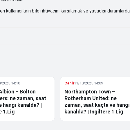
kullanıcıların bilgi ihtiyacını karşılamak ve yasadışı durumlard
/2025 14:10
Canlı
11/10/2025 14:09
Albion – Bolton
Northampton Town –
rs: ne zaman, saat
Rotherham United: ne
e hangi kanalda? |
zaman, saat kaçta ve hangi
e 1.Lig
kanalda? | İngiltere 1.Lig