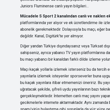
Juniors Fluminense canlı yayın bilgileri…
Mücadele S Sport 2 kanalından canlı ve naklen e
platformlarında yer alıyor ve ek ücretlendirme ile izle
abonelik gerekmektedir. Dolayısıyla bu maçı, eğer b
değildir. Kanal, Digitürk’te yer almıyor.
Diğer yandan Türkiye dışındaysanız veya Türksat dışı
sahipseniz, ayrıca yabancı TV yayın platformlarına da 
bu maçı yabancı bir kanaldan farklı dilde izleme yolun
Maçı kaçak yollarla izlemek isterseniz bu da tercih ed
yayınlarla izlemek isteyenler sporseverler buna uygun
bu kaçak yayınlara itibar etmemenizi öneririz. Bu yayın
uğratacak şekilde, şifreli uydu yayınlarının bazı tekni
gerçekleşmektedir. İnternetten canlı maç yayını yapan 
gecikmelerle internete aktarmaktadır. Aynı zamanda bu
spam/virüs bulaştırma gibi sorunlarla da yüz yüze gel