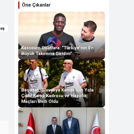
Öne Çıkanlar
laş
Kassoum Ouattara: “Türkiye’nin En
Büyük Takımına Geldim”
Beşiktaş, Slovakya Kampı İçin Yola
Çıktı! Kamp Kadrosu ve Hazırlık
Maçları Belli Oldu