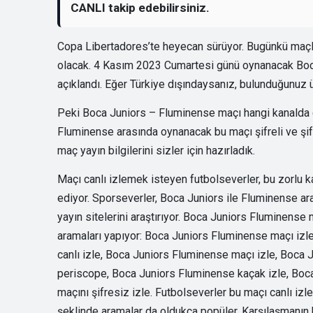
CANLI takip edebilirsiniz.
Copa Libertadores’te heyecan sürüyor. Bugünkü maçl
olacak. 4 Kasım 2023 Cumartesi günü oynanacak Boca
açıklandı. Eğer Türkiye dışındaysanız, bulunduğunuz ül
Peki Boca Juniors – Fluminense maçı hangi kanalda c
Fluminense arasında oynanacak bu maçı şifreli ve şif
maç yayın bilgilerini sizler için hazırladık.
Maçı canlı izlemek isteyen futbolseverler, bu zorlu k
ediyor. Sporseverler, Boca Juniors ile Fluminense ar
yayın sitelerini araştırıyor. Boca Juniors Fluminense
aramaları yapıyor: Boca Juniors Fluminense maçı izl
canlı izle, Boca Juniors Fluminense maçı izle, Boca 
periscope, Boca Juniors Fluminense kaçak izle, Boc
maçını şifresiz izle. Futbolseverler bu maçı canlı iz
şeklinde aramalar da oldukça popüler. Karşılaşmanın 