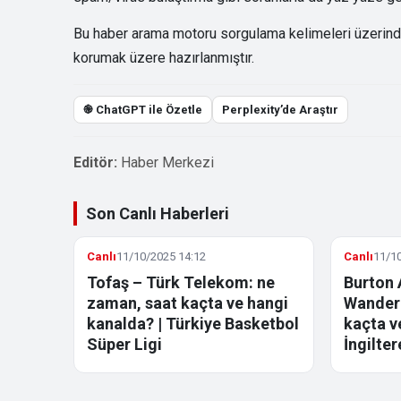
Bu haber arama motoru sorgulama kelimeleri üzerinden 
korumak üzere hazırlanmıştır.
֎ ChatGPT ile Özetle
Perplexity’de Araştır
Editör:
Haber Merkezi
Son Canlı Haberleri
Canlı
11/10/2025 14:12
Canlı
11/10
Tofaş – Türk Telekom: ne
Burton 
zaman, saat kaçta ve hangi
Wandere
kanalda? | Türkiye Basketbol
kaçta v
Süper Ligi
İngilter