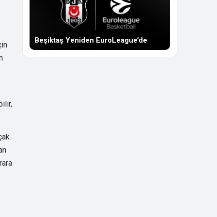
Beşiktaş Yeniden EuroLeague’de
çin
n
lir,
çak
an
rara