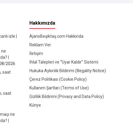
Hakkımızda
nlı izle |
AjansBeşiktaş.com Hakkında
Reklam Ver
ı ne
İletişim
da? |
İhlal Talepleri ve “Uyar Kaldır” Sistemi
08/2026
Hukuka Aykırılık Bildirimi (Illegality Notice)
, saat
Çerez Politikası (Cookie Policy)
Kullanım Şartları (Terms of Use)
, saat
Gizlilik Bildirimi (Privacy and Data Policy)
Künye
 maçı ne
da? |