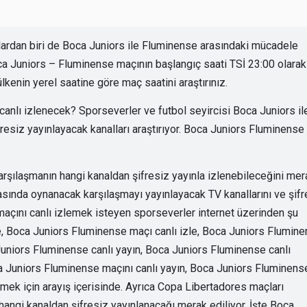
ardan biri de Boca Juniors ile Fluminense arasındaki mücadele
 Juniors – Fluminense maçının başlangıç saati TSİ 23:00 olarak
kenin yerel saatine göre maç saatini araştırınız.
anlı izlenecek? Sporseverler ve futbol seyircisi Boca Juniors il
resiz yayınlayacak kanalları araştırıyor. Boca Juniors Fluminense
arşılaşmanın hangi kanaldan şifresiz yayınla izlenebileceğini mer
asında oynanacak karşılaşmayı yayınlayacak TV kanallarını ve şifr
 maçını canlı izlemek isteyen sporseverler internet üzerinden şu
e, Boca Juniors Fluminense maçı canlı izle, Boca Juniors Flumin
Juniors Fluminense canlı yayın, Boca Juniors Fluminense canlı
a Juniors Fluminense maçını canlı yayın, Boca Juniors Fluminens
lemek için arayış içerisinde. Ayrıca Copa Libertadores maçları
hangi kanaldan şifresiz yayınlanacağı merak ediliyor. İşte Boca