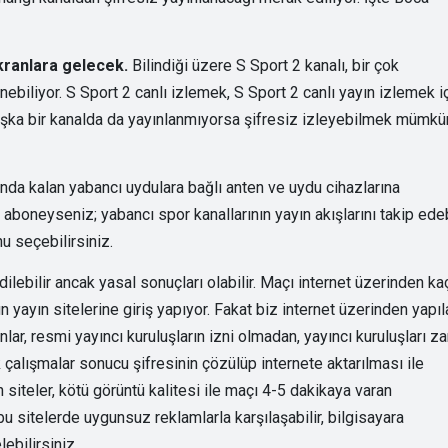
kranlara gelecek.
Bilindiği üzere S Sport 2 kanalı, bir çok
nebiliyor. S Sport 2 canlı izlemek, S Sport 2 canlı yayın izlemek i
aşka bir kanalda da yayınlanmıyorsa şifresiz izleyebilmek mümkü
nda kalan yabancı uydulara bağlı anten ve uydu cihazlarına
aboneyseniz; yabancı spor kanallarının yayın akışlarını takip edebi
u seçebilirsiniz.
ilebilir ancak yasal sonuçları olabilir. Maçı internet üzerinden ka
 yayın sitelerine giriş yapıyor. Fakat biz internet üzerinden yapıl
lar, resmi yayıncı kuruluşların izni olmadan, yayıncı kuruluşları za
k çalışmalar sonucu şifresinin çözülüp internete aktarılması ile
siteler, kötü görüntü kalitesi ile maçı 4-5 dakikaya varan
 sitelerde uygunsuz reklamlarla karşılaşabilir, bilgisayara
ebilirsiniz.