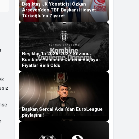
Beşiktaş JK Yöneticisi Özkan
Arseven’den TBF Başkanı Hidayet
Türkoğlu’na Ziyaret
e
Beşiktaş’ta 2026-2027 Sezonu
Kombine Yenileme Dönemi Başlıyor:
Fiyatlar Belli Oldu
ak
esiz
ense
Başkan Serdal Adalı’dan EuroLeague
paylaşımı!
e