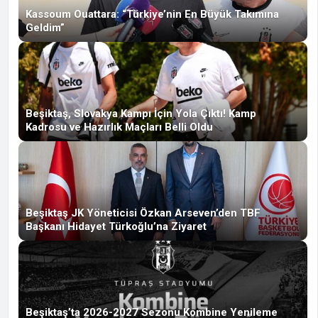
Kassoum Ouattara: “Türkiye’nin En Büyük Takımına
Geldim”
Beşiktaş, Slovakya Kampı İçin Yola Çıktı! Kamp
Kadrosu ve Hazırlık Maçları Belli Oldu
Beşiktaş JK Yöneticisi Özkan Arseven’den TBF
Başkanı Hidayet Türkoğlu’na Ziyaret
Beşiktaş’ta 2026-2027 Sezonu Kombine Yenileme