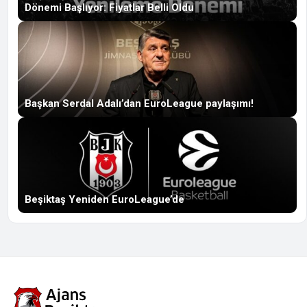
Dönemi Başlıyor: Fiyatlar Belli Oldu
Başkan Serdal Adalı’dan EuroLeague paylaşımı!
Beşiktaş Yeniden EuroLeague’de