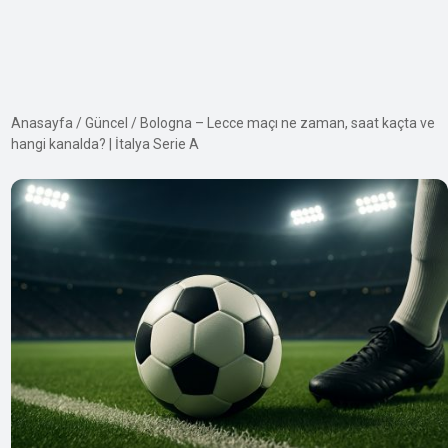
Anasayfa
/
Güncel
/
Bologna – Lecce maçı ne zaman, saat kaçta ve
hangi kanalda? | İtalya Serie A