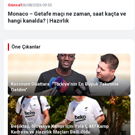
Güncel
06/08/2026 09:53
Monaco – Getafe maçı ne zaman, saat kaçta ve
hangi kanalda? | Hazırlık
Öne Çıkanlar
Kassoum Ouattara: “Türkiye’nin En Büyük Takımına
Geldim”
Beşiktaş, Slovakya Kampı İçin Yola Çıktı! Kamp
Kadrosu ve Hazırlık Maçları Belli Oldu