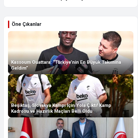
Öne Çıkanlar
Kassoum Ouattara: “Türkiye’nin En Büyük Takımına
Geldim”
Beşiktaş, Slovakya Kampı İçin Yola Çıktı! Kamp
Kadrosu ve Hazırlık Maçları Belli Oldu