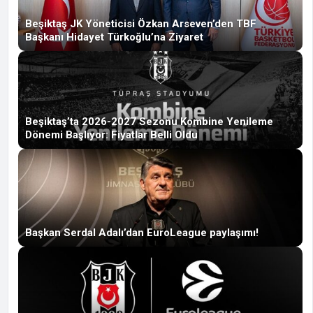
Beşiktaş JK Yöneticisi Özkan Arseven’den TBF
Başkanı Hidayet Türkoğlu’na Ziyaret
Beşiktaş’ta 2026-2027 Sezonu Kombine Yenileme
Dönemi Başlıyor: Fiyatlar Belli Oldu
Başkan Serdal Adalı’dan EuroLeague paylaşımı!