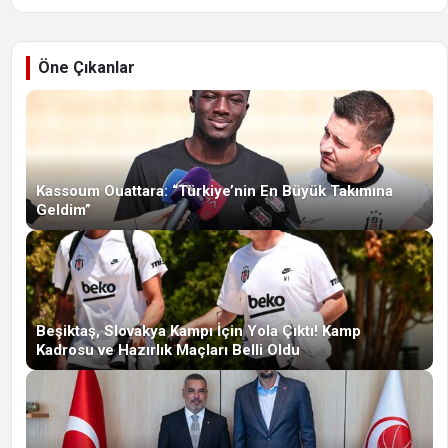
Öne Çıkanlar
Kassoum Ouattara: “Türkiye’nin En Büyük Takımına
Geldim”
Beşiktaş, Slovakya Kampı İçin Yola Çıktı! Kamp
Kadrosu ve Hazırlık Maçları Belli Oldu