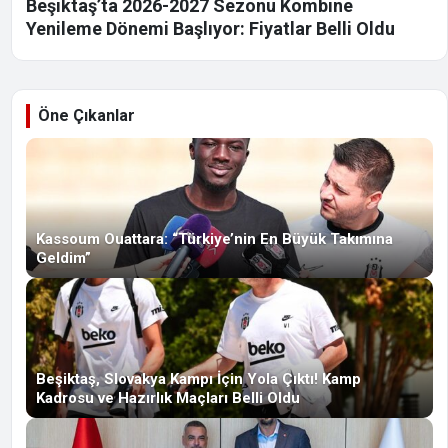
Beşiktaş’ta 2026-2027 Sezonu Kombine
Yenileme Dönemi Başlıyor: Fiyatlar Belli Oldu
Öne Çıkanlar
Kassoum Ouattara: “Türkiye’nin En Büyük Takımına
Geldim”
Beşiktaş, Slovakya Kampı İçin Yola Çıktı! Kamp
Kadrosu ve Hazırlık Maçları Belli Oldu