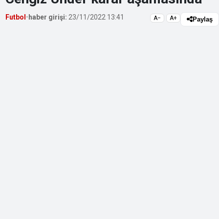
Futbol
•
haber girişi:
23/11/2022 13:41
A−
A+
Paylaş