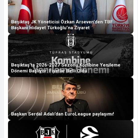
Beşiktaş JK Yöneticisi Özkan Arseven’den TBF
Başkanı Hidayet Türkoğlu’na Ziyaret
Beşiktaş’ta 2026-2027 Sezonu Kombine Yenileme
Dönemi Başlıyor: Fiyatlar Belli Oldu
Başkan Serdal Adalı’dan EuroLeague paylaşımı!