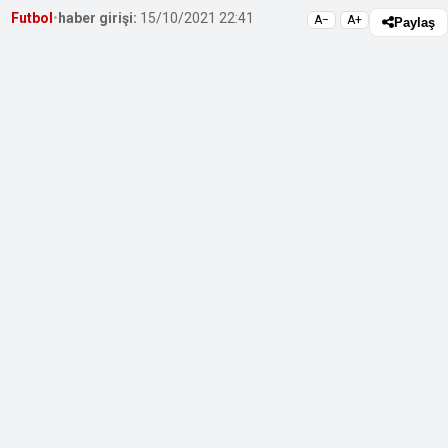
Futbol
•
haber girişi:
15/10/2021 22:41
A−
A+
Paylaş