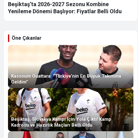
Beşiktaş’ta 2026-2027 Sezonu Kombine
Yenileme Dönemi Başlıyor: Fiyatlar Belli Oldu
Öne Çıkanlar
Kassoum Ouattara: “Türkiye’nin En Büyük Takımına
Geldim”
Beşiktaş, Slovakya Kampı İçin Yola Çıktı! Kamp
Kadrosu ve Hazırlık Maçları Belli Oldu