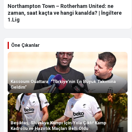
Northampton Town – Rotherham United: ne
zaman, saat kaçta ve hangi kanalda? | İngiltere
1.Lig
Öne Çıkanlar
Kassoum Ouattara: “Türkiye’nin En Büyük Takımına
Geldim”
Beşiktaş, Slovakya Kampı İçin Yola Çıktı! Kamp
Kadrosu ve Hazırlık Maçları Belli Oldu