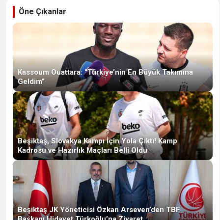
Öne Çıkanlar
Kassoum Ouattara: “Türkiye’nin En Büyük Takımına
Geldim”
Beşiktaş, Slovakya Kampı İçin Yola Çıktı! Kamp
Kadrosu ve Hazırlık Maçları Belli Oldu
Beşiktaş JK Yöneticisi Özkan Arseven’den TBF
Başkanı Hidayet Türkoğlu’na Ziyaret