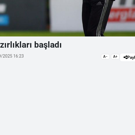
ırlıkları başladı
/2025 16:23
A−
A+
Pay