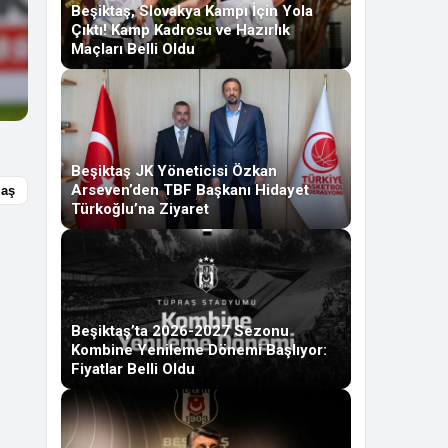
Beşiktaş, Slovakya Kampı İçin Yola
Çıktı! Kamp Kadrosu ve Hazırlık
Maçları Belli Oldu
Beşiktaş JK Yöneticisi Özkan
Arseven’den TBF Başkanı Hidayet
laş
Türkoğlu’na Ziyaret
Beşiktaş’ta 2026-2027 Sezonu
Kombine Yenileme Dönemi Başlıyor:
Fiyatlar Belli Oldu