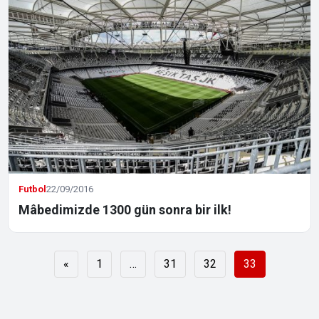
Futbol
22/09/2016
Mâbedimizde 1300 gün sonra bir ilk!
Yazı
«
1
…
31
32
33
sayfalaması