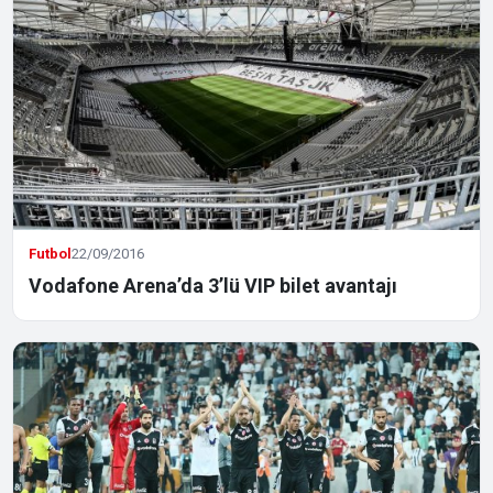
Futbol
22/09/2016
Vodafone Arena’da 3’lü VIP bilet avantajı