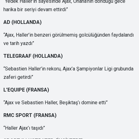
“Yedek Haller’in sayesinde Ajax, Onana’nın döndüğü gece
harika bir seriyi devam ettirdi”
AD (HOLLANDA)
“Ajax, Haller’in benzeri görülmemiş golcülüğünden faydalandı
ve tarih yazdı”
TELEGRAAF (HOLLANDA)
“Sebastien Haller’in rekoru, Ajax’a Şampiyonlar Ligi grubunda
zaferi getirdi”
L’EQUIPE (FRANSA)
“Ajax ve Sebastien Haller, Beşiktaş’ı domine etti”
RMC SPORT (FRANSA)
“Haller Ajax’ı taşıdı”