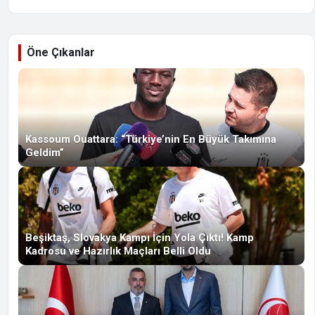
Öne Çıkanlar
Kassoum Ouattara: “Türkiye’nin En Büyük Takımına
Geldim”
Beşiktaş, Slovakya Kampı İçin Yola Çıktı! Kamp
Kadrosu ve Hazırlık Maçları Belli Oldu