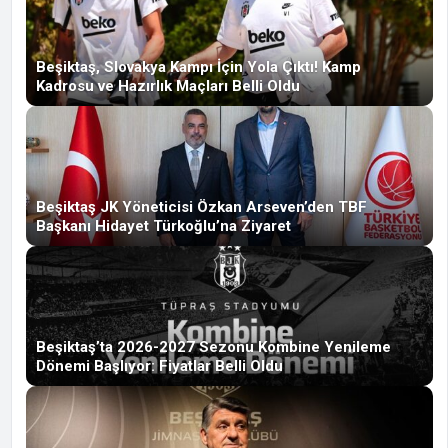
Beşiktaş, Slovakya Kampı İçin Yola Çıktı! Kamp
Kadrosu ve Hazırlık Maçları Belli Oldu
Beşiktaş JK Yöneticisi Özkan Arseven’den TBF
Başkanı Hidayet Türkoğlu’na Ziyaret
Beşiktaş’ta 2026-2027 Sezonu Kombine Yenileme
Dönemi Başlıyor: Fiyatlar Belli Oldu