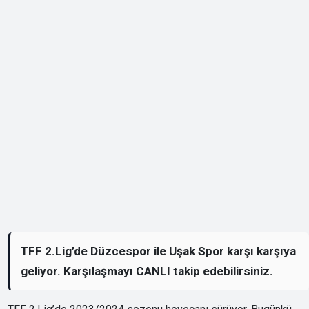
TFF 2.Lig’de Düzcespor ile Uşak Spor karşı karşıya
geliyor. Karşılaşmayı CANLI takip edebilirsiniz.