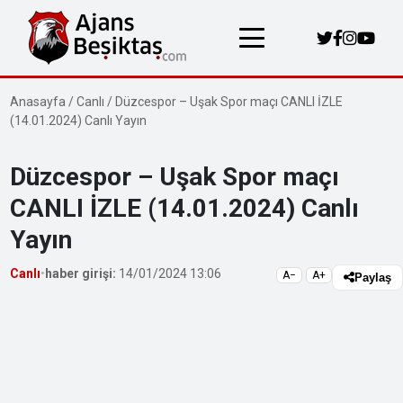
Anasayfa
/
Canlı
/
Düzcespor – Uşak Spor maçı CANLI İZLE
(14.01.2024) Canlı Yayın
Düzcespor – Uşak Spor maçı
CANLI İZLE (14.01.2024) Canlı
Yayın
Canlı
•
haber girişi:
14/01/2024 13:06
A−
A+
Paylaş