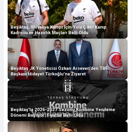
Beşiktaş, Slovakya Kampı İçin Yola Çıktı! Kamp
Kadrosu ve Hazırlık Maçları Belli Oldu
Beşiktaş JK Yöneticisi Özkan Arseven’den TBF
Başkanı Hidayet Türkoğlu’na Ziyaret
Beşiktaş’ta 2026-2027 Sezonu Kombine Yenileme
Dönemi Başlıyor: Fiyatlar Belli Oldu