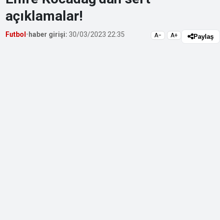
açıklamalar!
Futbol
•
haber girişi:
30/03/2023 22:35
A−
A+
Paylaş