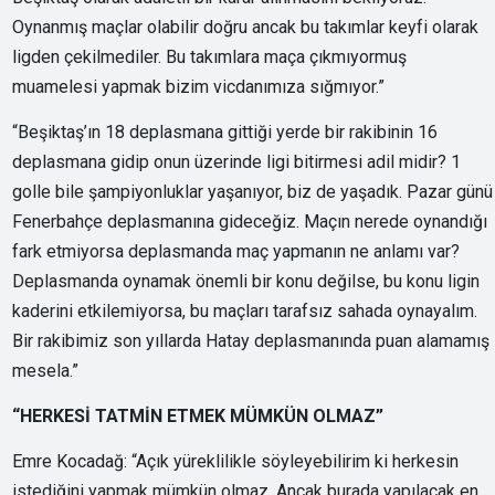
Oynanmış maçlar olabilir doğru ancak bu takımlar keyfi olarak
ligden çekilmediler. Bu takımlara maça çıkmıyormuş
muamelesi yapmak bizim vicdanımıza sığmıyor.”
“Beşiktaş’ın 18 deplasmana gittiği yerde bir rakibinin 16
deplasmana gidip onun üzerinde ligi bitirmesi adil midir? 1
golle bile şampiyonluklar yaşanıyor, biz de yaşadık. Pazar günü
Fenerbahçe deplasmanına gideceğiz. Maçın nerede oynandığı
fark etmiyorsa deplasmanda maç yapmanın ne anlamı var?
Deplasmanda oynamak önemli bir konu değilse, bu konu ligin
kaderini etkilemiyorsa, bu maçları tarafsız sahada oynayalım.
Bir rakibimiz son yıllarda Hatay deplasmanında puan alamamış
mesela.”
“HERKESİ TATMİN ETMEK MÜMKÜN OLMAZ”
Emre Kocadağ: “Açık yüreklilikle söyleyebilirim ki herkesin
istediğini yapmak mümkün olmaz. Ancak burada yapılacak en