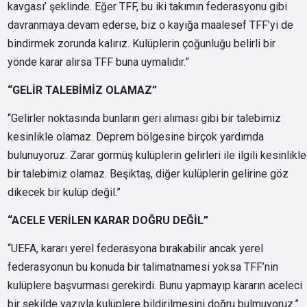
kavgası’ şeklinde. Eğer TFF, bu iki takımın federasyonu gibi
davranmaya devam ederse, biz o kayığa maalesef TFF’yi de
bindirmek zorunda kalırız. Kulüplerin çoğunluğu belirli bir
yönde karar alırsa TFF buna uymalıdır.”
“GELİR TALEBİMİZ OLAMAZ”
“Gelirler noktasında bunların geri alıması gibi bir talebimiz
kesinlikle olamaz. Deprem bölgesine birçok yardımda
bulunuyoruz. Zarar görmüş kulüplerin gelirleri ile ilgili kesinlikle
bir talebimiz olamaz. Beşiktaş, diğer kulüplerin gelirine göz
dikecek bir kulüp değil.”
“ACELE VERİLEN KARAR DOĞRU DEĞİL”
“UEFA, kararı yerel federasyona bırakabilir ancak yerel
federasyonun bu konuda bir talimatnamesi yoksa TFF’nin
kulüplere başvurması gerekirdi. Bunu yapmayıp kararın aceleci
bir şekilde yazıyla kulüplere bildirilmesini doğru bulmuyoruz.”