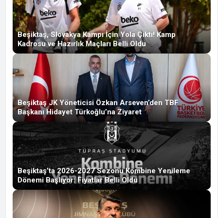
Beşiktaş, Slovakya Kampı İçin Yola Çıktı! Kamp
Kadrosu ve Hazırlık Maçları Belli Oldu
Beşiktaş JK Yöneticisi Özkan Arseven’den TBF
Başkanı Hidayet Türkoğlu’na Ziyaret
Beşiktaş’ta 2026-2027 Sezonu Kombine Yenileme
Dönemi Başlıyor: Fiyatlar Belli Oldu