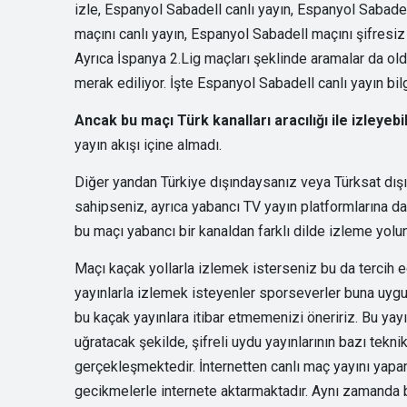
izle, Espanyol Sabadell canlı yayın, Espanyol Sabade
maçını canlı yayın, Espanyol Sabadell maçını şifresiz 
Ayrıca İspanya 2.Lig maçları şeklinde aramalar da ol
merak ediliyor. İşte Espanyol Sabadell canlı yayın bil
Ancak bu maçı Türk kanalları aracılığı ile izleye
yayın akışı içine almadı.
Diğer yandan Türkiye dışındaysanız veya Türksat dışı
sahipseniz, ayrıca yabancı TV yayın platformlarına da 
bu maçı yabancı bir kanaldan farklı dilde izleme yolun
Maçı kaçak yollarla izlemek isterseniz bu da tercih ed
yayınlarla izlemek isteyenler sporseverler buna uygun
bu kaçak yayınlara itibar etmemenizi öneririz. Bu yayın
uğratacak şekilde, şifreli uydu yayınlarının bazı tekni
gerçekleşmektedir. İnternetten canlı maç yayını yapan 
gecikmelerle internete aktarmaktadır. Aynı zamanda bu