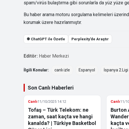
spam/virüs bulaştırma gibi sorunlarla da yüz yüze gel
Bu haber arama motoru sorgulama kelimeleri üzerinden 
korumak üzere hazırlanmıştır.
֎ ChatGPT ile Özetle
Perplexity’de Araştır
Editör:
Haber Merkezi
İlgili Konular:
canlı izle
Espanyol
İspanya 2.Ligi
Son Canlı Haberleri
Canlı
11/10/2025 14:12
Canlı
11/10
Tofaş – Türk Telekom: ne
Burton 
zaman, saat kaçta ve hangi
Wandere
kanalda? | Türkiye Basketbol
kaçta v