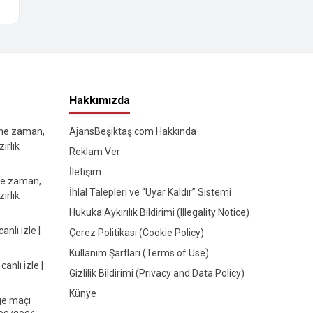
Hakkımızda
 ne zaman,
AjansBeşiktaş.com Hakkında
ırlık
Reklam Ver
İletişim
ne zaman,
İhlal Talepleri ve “Uyar Kaldır” Sistemi
ırlık
Hukuka Aykırılık Bildirimi (Illegality Notice)
lı izle |
Çerez Politikası (Cookie Policy)
Kullanım Şartları (Terms of Use)
nlı izle |
Gizlilik Bildirimi (Privacy and Data Policy)
Künye
e maçı