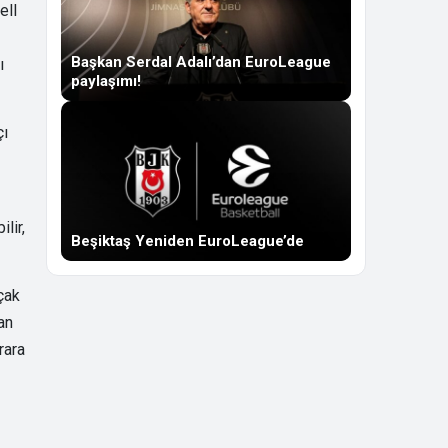
ell
Başkan Serdal Adalı’dan EuroLeague
ı
paylaşımı!
çı
lir,
Beşiktaş Yeniden EuroLeague’de
çak
an
rara