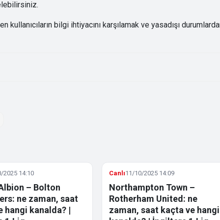
ebilirsiniz.
kullanıcıların bilgi ihtiyacını karşılamak ve yasadışı durumlard
/2025 14:10
Canlı
11/10/2025 14:09
Albion – Bolton
Northampton Town –
rs: ne zaman, saat
Rotherham United: ne
e hangi kanalda? |
zaman, saat kaçta ve hangi