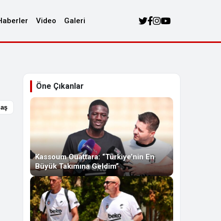
Haberler
Video
Galeri
Öne Çıkanlar
laş
Kassoum Ouattara: “Türkiye’nin En
Büyük Takımına Geldim”