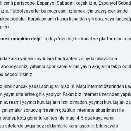
ll canlı periscope, Espanyol Sabadell kaçak izle, Espanyol Sabad
izle. Futbolseverler bu maçı canlı izlemek için arayış içerisinde.
dukça popüler. Karşılaşmanın hangi kanaldan şifresiz yayınlanacağ
gileri…
bilmek mümkün değil.
Türkiye’den hiç bir kanal ve platform bu ma
nda kalan yabancı uydulara bağlı anten ve uydu cihazlarına
aboneyseniz; yabancı spor kanallarının yayın akışlarını takip edebi
u seçebilirsiniz.
ilebilir ancak yasal sonuçları olabilir. Maçı internet üzerinden ka
 yayın sitelerine giriş yapıyor. Fakat biz internet üzerinden yapıl
lar, resmi yayıncı kuruluşların izni olmadan, yayıncı kuruluşları za
k çalışmalar sonucu şifresinin çözülüp internete aktarılması ile
siteler, kötü görüntü kalitesi ile maçı 4-5 dakikaya varan
 sitelerde uygunsuz reklamlarla karşılaşabilir, bilgisayara