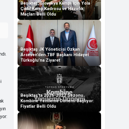
Beşiktaş, Slovakya Kampı İçin Yola
Çıktı! Kamp Kadrosu ve Hazırlık
Maçları Belli Oldu
Beşiktaş JK Yöneticisi Özkan
ndı.
Arseven’den TBF Başkanı Hidayet
Türkoğlu’na Ziyaret
i
Beşiktaş’ta 2026-2027 Sezonu
ak
Kombine Yenileme Dönemi Başlıyor:
Fiyatlar Belli Oldu
yın
yor: