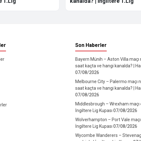
e 1.Lig
kanalda? | İngiltere 1.Lig
ler
Son Haberler
er
Bayern Münih – Aston Villa maçı
saat kaçta ve hangi kanalda? | Haz
07/08/2026
Melbourne City – Palermo maçı 
saat kaçta ve hangi kanalda? | Haz
07/08/2026
Middlesbrough – Wrexham maçı can
rler
İngiltere Lig Kupası
07/08/2026
Wolverhampton – Port Vale maçı ca
İngiltere Lig Kupası
07/08/2026
Wycombe Wanderers – Stevenag