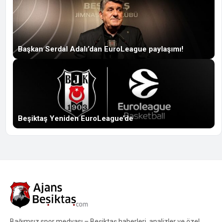
Başkan Serdal Adalı’dan EuroLeague paylaşımı!
Beşiktaş Yeniden EuroLeague’de
Bağımsız spor medyası – Beşiktaş haberleri, analizler ve özel