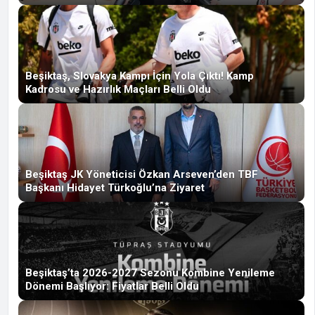
Beşiktaş, Slovakya Kampı İçin Yola Çıktı! Kamp
Kadrosu ve Hazırlık Maçları Belli Oldu
Beşiktaş JK Yöneticisi Özkan Arseven’den TBF
Başkanı Hidayet Türkoğlu’na Ziyaret
Beşiktaş’ta 2026-2027 Sezonu Kombine Yenileme
Dönemi Başlıyor: Fiyatlar Belli Oldu