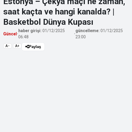
Estonya – Çekya maçı ne zaman,
saat kaçta ve hangi kanalda? |
Basketbol Dünya Kupası
haber girişi:
01/12/2025
güncelleme:
01/12/2025
Güncel
•
•
06:48
23:00
A−
A+
Paylaş