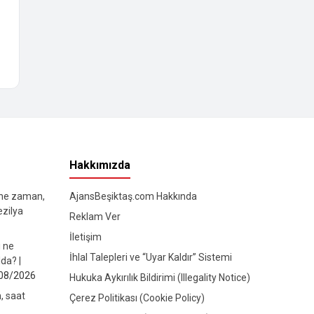
Hakkımızda
 ne zaman,
AjansBeşiktaş.com Hakkında
ezilya
Reklam Ver
İletişim
ı ne
İhlal Talepleri ve “Uyar Kaldır” Sistemi
da? |
08/2026
Hukuka Aykırılık Bildirimi (Illegality Notice)
, saat
Çerez Politikası (Cookie Policy)