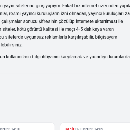
 yayın sitelerine giriş yapıyor. Fakat biz internet üzerinden yapıl
lar, resmi yayıncı kuruluşların izni olmadan, yayıncı kuruluşları za
k çalışmalar sonucu şifresinin çözülüp internete aktarılması ile
siteler, kötü görüntü kalitesi ile maçı 4-5 dakikaya varan
 sitelerde uygunsuz reklamlarla karşılaşabilir, bilgisayara
ebilirsiniz.
kullanıcıların bilgi ihtiyacını karşılamak ve yasadışı durumlard
/2025 14:10
Canlı
11/10/2025 14:09