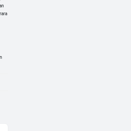
an
rara
an