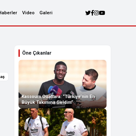
Haberler
Video
Galeri
Öne Çıkanlar
laş
Kassoum Ouattara: “Türkiye’nin En
Büyük Takımına Geldim”