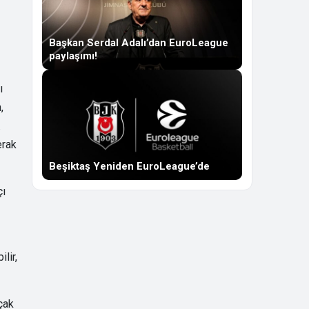
Başkan Serdal Adalı’dan EuroLeague
paylaşımı!
ı
,
.
erak
Beşiktaş Yeniden EuroLeague’de
çı
lir,
çak