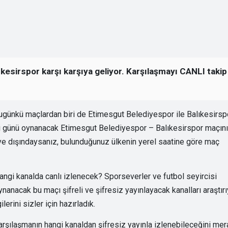
kesirspor karşı karşıya geliyor. Karşılaşmayı CANLI takip
günkü maçlardan biri de Etimesgut Belediyespor ile Balıkesirsp
i günü oynanacak Etimesgut Belediyespor – Balıkesirspor maçın
kiye dışındaysanız, bulunduğunuz ülkenin yerel saatine göre maç
ngi kanalda canlı izlenecek? Sporseverler ve futbol seyircisi
anacak bu maçı şifreli ve şifresiz yayınlayacak kanalları araştırı
erini sizler için hazırladık.
arşılaşmanın hangi kanaldan şifresiz yayınla izlenebileceğini mer