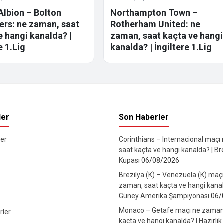
Albion – Bolton
Northampton Town –
rs: ne zaman, saat
Rotherham United: ne
e hangi kanalda? |
zaman, saat kaçta ve hangi
e 1.Lig
kanalda? | İngiltere 1.Lig
ler
Son Haberler
er
Corinthians – Internacional maçı
saat kaçta ve hangi kanalda? | Br
Kupası
06/08/2026
Brezilya (K) – Venezuela (K) maç
zaman, saat kaçta ve hangi kanal
Güney Amerika Şampiyonası
06/
Monaco – Getafe maçı ne zaman
rler
kaçta ve hangi kanalda? | Hazırlık