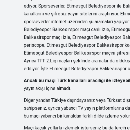
ediyor. Sporseverler, Etimesgut Belediyespor ile Ba
kanallarını ve şifresiz yayın sitelerini araştırıyor. 
sporseverler internet üzerinden şu aramaları yapıyor
Belediyespor Balıkesirspor maçı canlı izle, Etimesgu
Balıkesirspor maçı izle, Etimesgut Belediyespor Balı
periscope, Etimesgut Belediyespor Balıkesirspor kaç
Etimesgut Belediyespor Balıkesirspor maçını şifresiz 
Ayrıca TFF 2.Lig maçları şeklinde aramalar da oldukç
ediliyor. İşte Etimesgut Belediyespor Balıkesirspor ca
Ancak bu maçı Türk kanalları aracılığı ile izleye
yayın akışı içine almadı.
Diğer yandan Türkiye dışındaysanız veya Türksat dışı
sahipseniz, ayrıca yabancı TV yayın platformlarına da 
bu maçı yabancı bir kanaldan farklı dilde izleme yolun
Maçı kaçak yollarla izlemek isterseniz bu da tercih ed