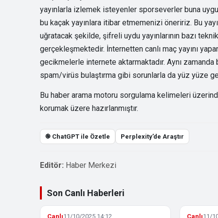
yayınlarla izlemek isteyenler sporseverler buna uygun
bu kaçak yayınlara itibar etmemenizi öneririz. Bu yayın
uğratacak şekilde, şifreli uydu yayınlarının bazı tekni
gerçekleşmektedir. İnternetten canlı maç yayını yapan 
gecikmelerle internete aktarmaktadır. Aynı zamanda bu
spam/virüs bulaştırma gibi sorunlarla da yüz yüze gel
Bu haber arama motoru sorgulama kelimeleri üzerinden 
korumak üzere hazırlanmıştır.
֎ ChatGPT ile Özetle
Perplexity’de Araştır
Editör:
Haber Merkezi
Son Canlı Haberleri
Canlı
11/10/2025 14:12
Canlı
11/10