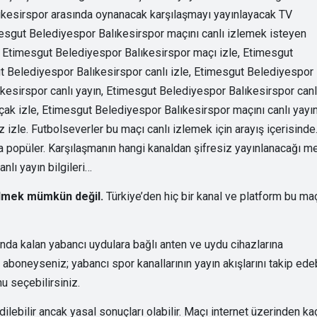
lıkesirspor arasında oynanacak karşılaşmayı yayınlayacak TV
Etimesgut Belediyespor Balıkesirspor maçını canlı izlemek isteyen
: Etimesgut Belediyespor Balıkesirspor maçı izle, Etimesgut
t Belediyespor Balıkesirspor canlı izle, Etimesgut Belediyespor
kesirspor canlı yayın, Etimesgut Belediyespor Balıkesirspor canl
ak izle, Etimesgut Belediyespor Balıkesirspor maçını canlı yayın
izle. Futbolseverler bu maçı canlı izlemek için arayış içerisinde
a popüler. Karşılaşmanın hangi kanaldan şifresiz yayınlanacağı m
nlı yayın bilgileri…
bilmek mümkün değil.
Türkiye’den hiç bir kanal ve platform bu ma
nda kalan yabancı uydulara bağlı anten ve uydu cihazlarına
aboneyseniz; yabancı spor kanallarının yayın akışlarını takip edebi
u seçebilirsiniz.
ilebilir ancak yasal sonuçları olabilir. Maçı internet üzerinden ka