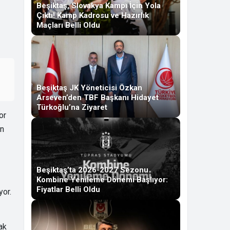
Beşiktaş, Slovakya Kampı İçin Yola
Çıktı! Kamp Kadrosu ve Hazırlık
Maçları Belli Oldu
Beşiktaş JK Yöneticisi Özkan
Arseven’den TBF Başkanı Hidayet
Türkoğlu’na Ziyaret
or
ın
Beşiktaş’ta 2026-2027 Sezonu
Kombine Yenileme Dönemi Başlıyor:
Fiyatlar Belli Oldu
yor.
ak