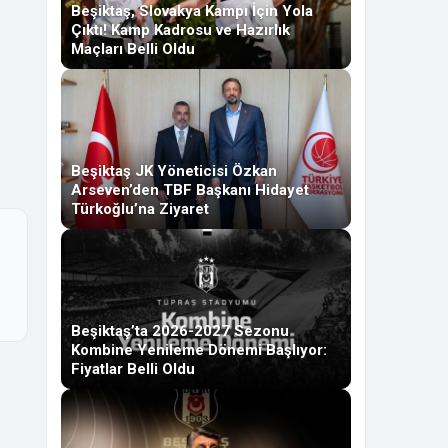
Beşiktaş, Slovakya Kampı İçin Yola
Çıktı! Kamp Kadrosu ve Hazırlık
Maçları Belli Oldu
Beşiktaş JK Yöneticisi Özkan
Arseven’den TBF Başkanı Hidayet
Türkoğlu’na Ziyaret
Beşiktaş’ta 2026-2027 Sezonu
Kombine Yenileme Dönemi Başlıyor:
Fiyatlar Belli Oldu