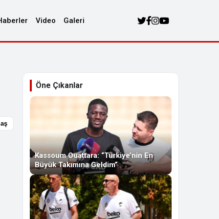
Haberler
Video
Galeri
Öne Çıkanlar
laş
Kassoum Ouattara: “Türkiye’nin En
Büyük Takımına Geldim”