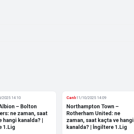
/2025 14:10
Canlı
11/10/2025 14:09
Albion – Bolton
Northampton Town –
rs: ne zaman, saat
Rotherham United: ne
e hangi kanalda? |
zaman, saat kaçta ve hangi
e 1.Lig
kanalda? | İngiltere 1.Lig