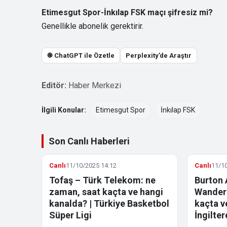
Etimesgut Spor-İnkılap FSK maçı şifresiz mi?
Genellikle abonelik gerektirir.
֎ ChatGPT ile Özetle
Perplexity’de Araştır
Editör:
Haber Merkezi
İlgili Konular:
Etimesgut Spor
İnkılap FSK
Son Canlı Haberleri
Canlı
11/10/2025 14:12
Canlı
11/10
Tofaş – Türk Telekom: ne
Burton 
zaman, saat kaçta ve hangi
Wandere
kanalda? | Türkiye Basketbol
kaçta v
Süper Ligi
İngilter