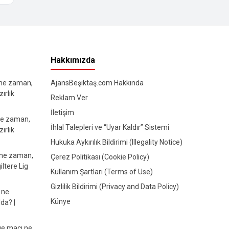
Hakkımızda
 ne zaman,
AjansBeşiktaş.com Hakkında
ırlık
Reklam Ver
İletişim
ne zaman,
İhlal Talepleri ve “Uyar Kaldır” Sistemi
ırlık
Hukuka Aykırılık Bildirimi (Illegality Notice)
 ne zaman,
Çerez Politikası (Cookie Policy)
iltere Lig
Kullanım Şartları (Terms of Use)
Gizlilik Bildirimi (Privacy and Data Policy)
 ne
Künye
da? |
e maçı ne