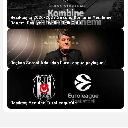
Beşiktaş’ta 2026-2027 Sezonu Kombine Yenileme
Dönemi Başlıyor: Fiyatlar Belli Oldu
Başkan Serdal Adalı’dan EuroLeague paylaşımı!
Beşiktaş Yeniden EuroLeague’de