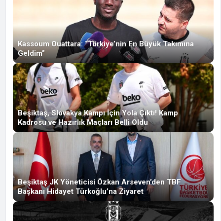
Kassoum Ouattara: “Türkiye’nin En Büyük Takımına
Geldim”
Beşiktaş, Slovakya Kampı İçin Yola Çıktı! Kamp
Kadrosu ve Hazırlık Maçları Belli Oldu
Beşiktaş JK Yöneticisi Özkan Arseven’den TBF
Başkanı Hidayet Türkoğlu’na Ziyaret