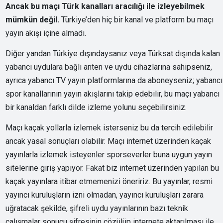
Ancak bu maçı Türk kanalları aracılığı ile izleyebilmek
mümkün değil.
Türkiye’den hiç bir kanal ve platform bu maçı
yayın akışı içine almadı.
Diğer yandan Türkiye dışındaysanız veya Türksat dışında kalan
yabancı uydulara bağlı anten ve uydu cihazlarına sahipseniz,
ayrıca yabancı TV yayın platformlarına da aboneyseniz; yabancı
spor kanallarının yayın akışlarını takip edebilir, bu maçı yabancı
bir kanaldan farklı dilde izleme yolunu seçebilirsiniz.
Maçı kaçak yollarla izlemek isterseniz bu da tercih edilebilir
ancak yasal sonuçları olabilir. Maçı internet üzerinden kaçak
yayınlarla izlemek isteyenler sporseverler buna uygun yayın
sitelerine giriş yapıyor. Fakat biz internet üzerinden yapılan bu
kaçak yayınlara itibar etmemenizi öneririz. Bu yayınlar, resmi
yayıncı kuruluşların izni olmadan, yayıncı kuruluşları zarara
uğratacak şekilde, şifreli uydu yayınlarının bazı teknik
çalışmalar sonucu şifresinin çözülüp internete aktarılması ile