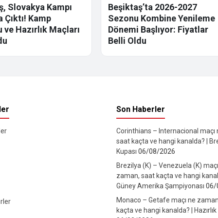
ş, Slovakya Kampı
Beşiktaş’ta 2026-2027
la Çıktı! Kamp
Sezonu Kombine Yenileme
 ve Hazırlık Maçları
Dönemi Başlıyor: Fiyatlar
du
Belli Oldu
ler
Son Haberler
er
Corinthians – Internacional maçı
saat kaçta ve hangi kanalda? | Br
Kupası
06/08/2026
Brezilya (K) – Venezuela (K) maç
zaman, saat kaçta ve hangi kanal
Güney Amerika Şampiyonası
06/
Monaco – Getafe maçı ne zaman
rler
kaçta ve hangi kanalda? | Hazırlık