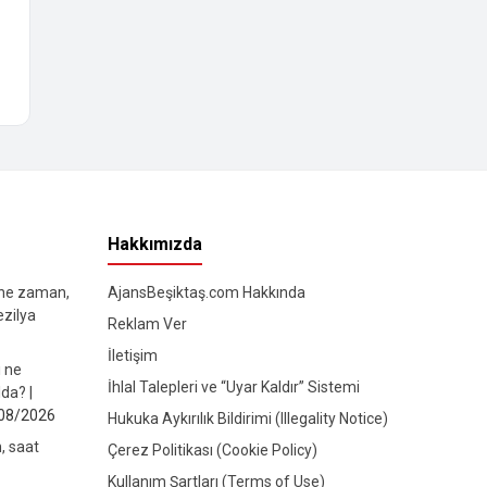
Hakkımızda
 ne zaman,
AjansBeşiktaş.com Hakkında
ezilya
Reklam Ver
İletişim
ı ne
İhlal Talepleri ve “Uyar Kaldır” Sistemi
da? |
08/2026
Hukuka Aykırılık Bildirimi (Illegality Notice)
, saat
Çerez Politikası (Cookie Policy)
Kullanım Şartları (Terms of Use)