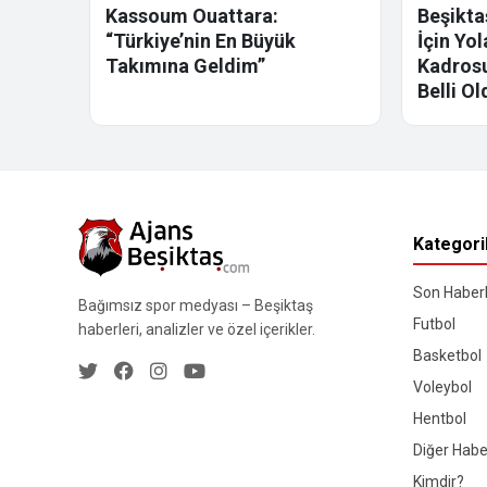
Kassoum Ouattara:
Beşikta
“Türkiye’nin En Büyük
İçin Yo
Takımına Geldim”
Kadrosu
Belli Ol
Kategori
Son Haberl
Bağımsız spor medyası – Beşiktaş
Futbol
haberleri, analizler ve özel içerikler.
Basketbol
Voleybol
Hentbol
Diğer Habe
Kimdir?