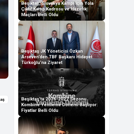
Beşiktaş, Slovakya Kampı İçin Yola
Çıktı! Kamp Kadrosu ve Hazırlık
Maçları Belli Oldu
Beşiktaş JK Yöneticisi Özkan
Arseven’den TBF Başkanı Hidayet
Türkoğlu’na Ziyaret
Beşiktaş’ta 2026-2027 Sezonu
laş
Kombine Yenileme Dönemi Başlıyor:
Fiyatlar Belli Oldu