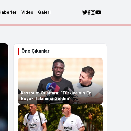
Haberler
Video
Galeri
Öne Çıkanlar
Kassoum Ouattara: “Türkiye’nin En
Büyük Takımına Geldim”