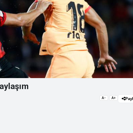
paylaşım
A−
A+
Pay