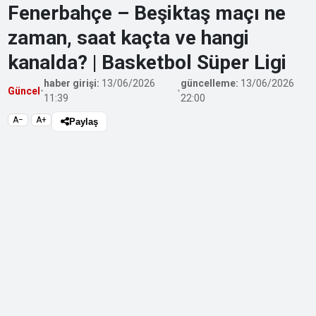
Fenerbahçe – Beşiktaş maçı ne
zaman, saat kaçta ve hangi
kanalda? | Basketbol Süper Ligi
haber girişi:
13/06/2026
güncelleme:
13/06/2026
Güncel
•
•
11:39
22:00
A−
A+
Paylaş