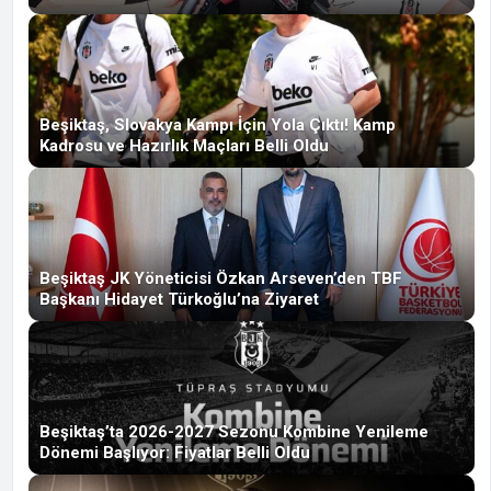
Beşiktaş, Slovakya Kampı İçin Yola Çıktı! Kamp
Kadrosu ve Hazırlık Maçları Belli Oldu
Beşiktaş JK Yöneticisi Özkan Arseven’den TBF
Başkanı Hidayet Türkoğlu’na Ziyaret
Beşiktaş’ta 2026-2027 Sezonu Kombine Yenileme
Dönemi Başlıyor: Fiyatlar Belli Oldu