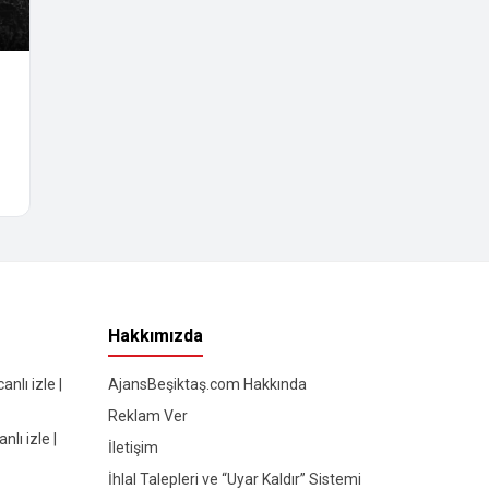
Hakkımızda
nlı izle |
AjansBeşiktaş.com Hakkında
Reklam Ver
lı izle |
İletişim
İhlal Talepleri ve “Uyar Kaldır” Sistemi