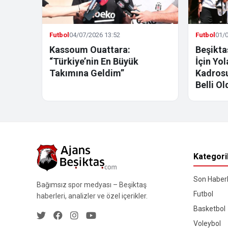
Futbol
04/07/2026 13:52
Futbol
01/0
Kassoum Ouattara:
Beşikta
“Türkiye’nin En Büyük
İçin Yo
Takımına Geldim”
Kadrosu
Belli Ol
Kategori
Son Haberl
Bağımsız spor medyası – Beşiktaş
Futbol
haberleri, analizler ve özel içerikler.
Basketbol
Voleybol