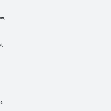
an,
i,
na