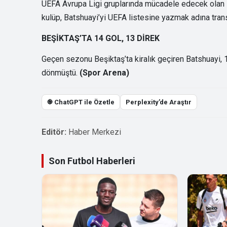
UEFA Avrupa Ligi gruplarında mücadele edecek olan Fe
kulüp, Batshuayi’yi UEFA listesine yazmak adına tran
BEŞİKTAŞ’TA 14 GOL, 13 DİREK
Geçen sezonu Beşiktaş’ta kiralık geçiren Batshuayi, 1
dönmüştü.
(Spor Arena)
֎ ChatGPT ile Özetle
Perplexity’de Araştır
Editör:
Haber Merkezi
Son Futbol Haberleri