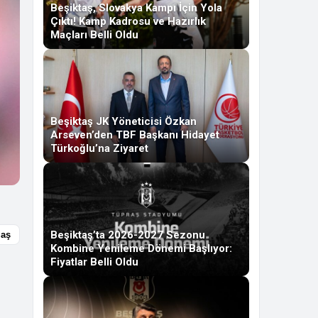
Beşiktaş, Slovakya Kampı İçin Yola
Çıktı! Kamp Kadrosu ve Hazırlık
Maçları Belli Oldu
Beşiktaş JK Yöneticisi Özkan
Arseven’den TBF Başkanı Hidayet
Türkoğlu’na Ziyaret
Beşiktaş’ta 2026-2027 Sezonu
laş
Kombine Yenileme Dönemi Başlıyor:
Fiyatlar Belli Oldu