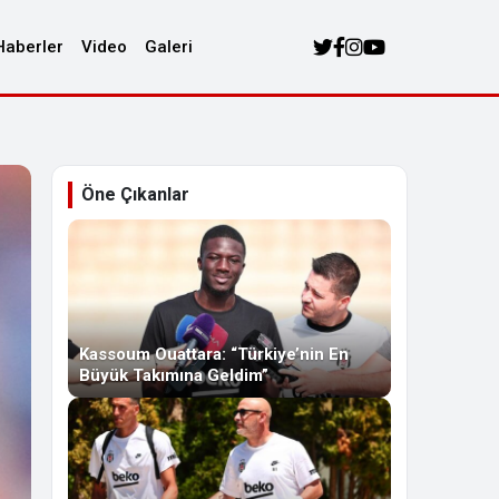
Haberler
Video
Galeri
Öne Çıkanlar
Kassoum Ouattara: “Türkiye’nin En
Büyük Takımına Geldim”