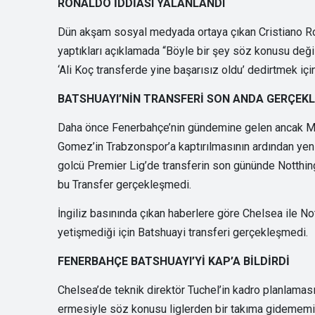
RONALDO İDDİASI YALANLANDI
Dün akşam sosyal medyada ortaya çıkan Cristiano Ron
yaptıkları açıklamada “Böyle bir şey söz konusu değil. 
‘Ali Koç transferde yine başarısız oldu’ dedirtmek iç
BATSHUAYI’NİN TRANSFERİ SON ANDA GERÇEK
Daha önce Fenerbahçe’nin gündemine gelen ancak Max
Gomez’in Trabzonspor’a kaptırılmasının ardından yen
golcü Premier Lig’de transferin son gününde Notthi
bu Transfer gerçekleşmedi.
İngiliz basınında çıkan haberlere göre Chelsea ile No
yetişmediği için Batshuayi transferi gerçekleşmedi.
FENERBAHÇE BATSHUAYI’Yİ KAP’A BİLDİRDİ
Chelsea’de teknik direktör Tuchel’in kadro planlama
ermesiyle söz konusu liglerden bir takıma gidememişti.