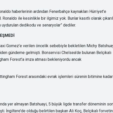
aldo haberlerinin ardından Fenerbahçe kaynakları Hürriyet’e
Ronaldo ile kesinlikle bir ilgimiz yok. Bunlar kasıtlı olarak çıkarıl
in uydurulan dedikodu ve senaryolar” dediler.
LEŞMEDİ
i Gomez’e verilen öncelik sebebiyle bekletilen Michy Batshuay
iden gündeme gelmişti. Bonservisi Chelsea’de bulunan Belçikalı
ngham Forest’a imza atması bekleniyordu ancak
ttingham Forest arasındaki evrak işlemleri sürenin bitimine kadar
sında yer almayan Batshuayi, 5 büyük ligde transfer döneminin so
 İngiltere’de olduğu belirtilen başkan Ali Koç, Belçikalı forvetin