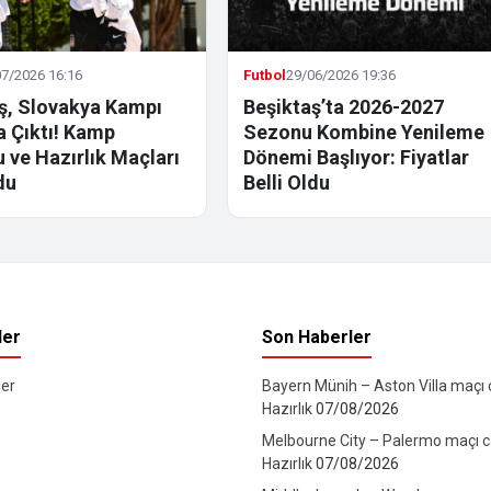
7/2026 16:16
Futbol
29/06/2026 19:36
ş, Slovakya Kampı
Beşiktaş’ta 2026-2027
la Çıktı! Kamp
Sezonu Kombine Yenileme
 ve Hazırlık Maçları
Dönemi Başlıyor: Fiyatlar
du
Belli Oldu
ler
Son Haberler
er
Bayern Münih – Aston Villa maçı ca
Hazırlık
07/08/2026
Melbourne City – Palermo maçı can
Hazırlık
07/08/2026