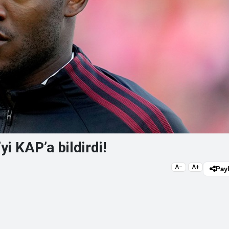
i KAP’a bildirdi!
A−
A+
Pay