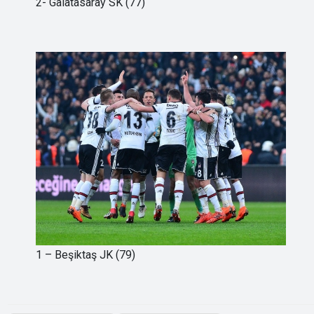
2- Galatasaray SK (77)
1 – Beşiktaş JK (79)