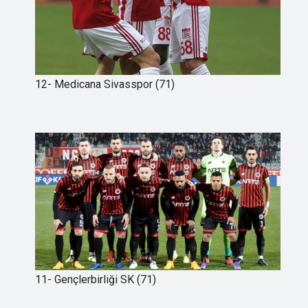
12- Medicana Sivasspor (71)
11- Gençlerbirliği SK (71)