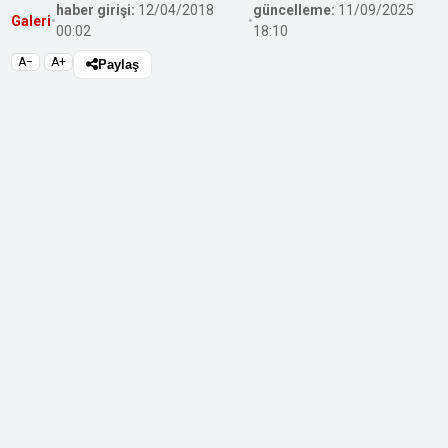
haber girişi:
12/04/2018
güncelleme:
11/09/2025
Galeri
•
•
00:02
18:10
A−
A+
Paylaş