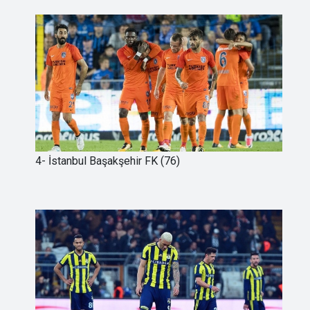
4- İstanbul Başakşehir FK (76)