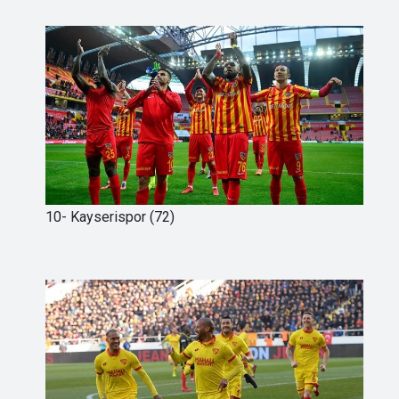
10- Kayserispor (72)