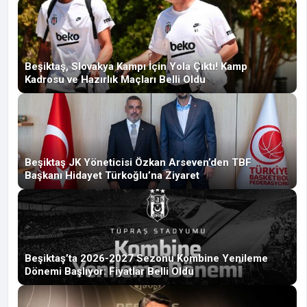
Beşiktaş, Slovakya Kampı İçin Yola Çıktı! Kamp
Kadrosu ve Hazırlık Maçları Belli Oldu
Beşiktaş JK Yöneticisi Özkan Arseven’den TBF
Başkanı Hidayet Türkoğlu’na Ziyaret
Beşiktaş’ta 2026-2027 Sezonu Kombine Yenileme
Dönemi Başlıyor: Fiyatlar Belli Oldu