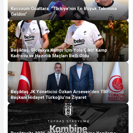
Kassoum Ouattara: “Türkiye’nin En Büyük Takımına
Geldim”
Beşiktaş, Slovakya Kampı İçin Yola Çıktı! Kamp
Kadrosu ve Hazırlık Maçları Belli Oldu
Beşiktaş JK Yöneticisi Özkan Arseven’den TBF
Başkanı Hidayet Türkoğlu’na Ziyaret