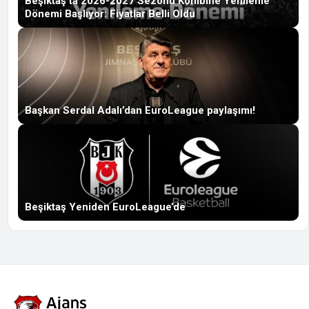
Beşiktaş’ta 2026-2027 Sezonu Kombine Yenileme
Dönemi Başlıyor: Fiyatlar Belli Oldu
Başkan Serdal Adalı’dan EuroLeague paylaşımı!
Beşiktaş Yeniden EuroLeague’de