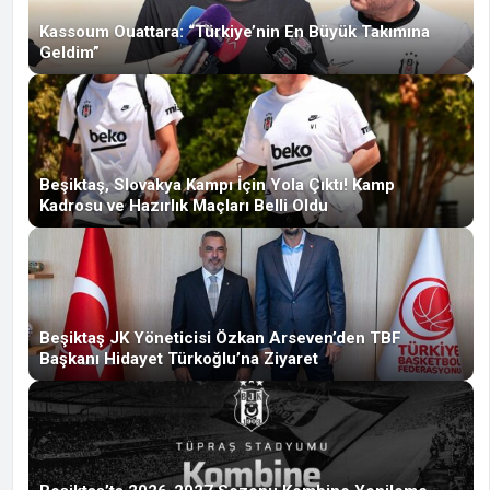
Kassoum Ouattara: “Türkiye’nin En Büyük Takımına
Geldim”
Beşiktaş, Slovakya Kampı İçin Yola Çıktı! Kamp
Kadrosu ve Hazırlık Maçları Belli Oldu
Beşiktaş JK Yöneticisi Özkan Arseven’den TBF
Başkanı Hidayet Türkoğlu’na Ziyaret