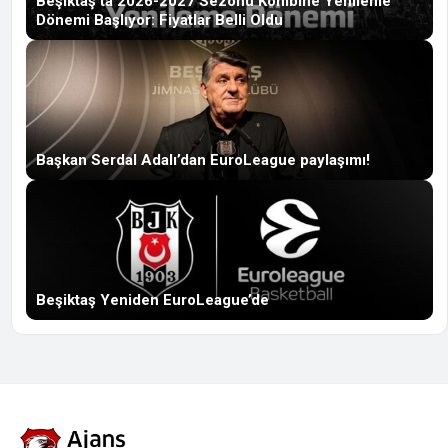
Beşiktaş’ta 2026-2027 Sezonu Kombine Yenileme
Dönemi Başlıyor: Fiyatlar Belli Oldu
Başkan Serdal Adalı’dan EuroLeague paylaşımı!
Beşiktaş Yeniden EuroLeague’de