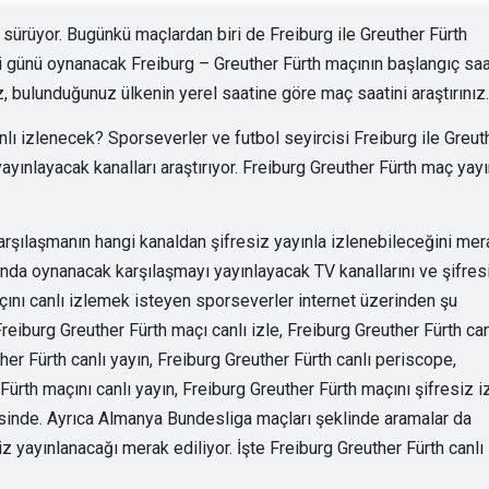
rüyor. Bugünkü maçlardan biri de Freiburg ile Greuther Fürth
günü oynanacak Freiburg – Greuther Fürth maçının başlangıç saa
z, bulunduğunuz ülkenin yerel saatine göre maç saatini araştırınız.
lı izlenecek? Sporseverler ve futbol seyircisi Freiburg ile Greut
ayınlayacak kanalları araştırıyor. Freiburg Greuther Fürth maç yay
arşılaşmanın hangi kanaldan şifresiz yayınla izlenebileceğini mer
sında oynanacak karşılaşmayı yayınlayacak TV kanallarını ve şifres
maçını canlı izlemek isteyen sporseverler internet üzerinden şu
reiburg Greuther Fürth maçı canlı izle, Freiburg Greuther Fürth can
her Fürth canlı yayın, Freiburg Greuther Fürth canlı periscope,
Fürth maçını canlı yayın, Freiburg Greuther Fürth maçını şifresiz iz
risinde. Ayrıca Almanya Bundesliga maçları şeklinde aramalar da
z yayınlanacağı merak ediliyor. İşte Freiburg Greuther Fürth canlı