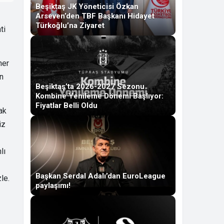
Beşiktaş JK Yöneticisi Özkan
Arseven’den TBF Başkanı Hidayet
Türkoğlu’na Ziyaret
ti
her
ın
Beşiktaş’ta 2026-2027 Sezonu
Kombine Yenileme Dönemi Başlıyor:
Fiyatlar Belli Oldu
ak
iz
lı
Başkan Serdal Adalı’dan EuroLeague
le.
paylaşımı!