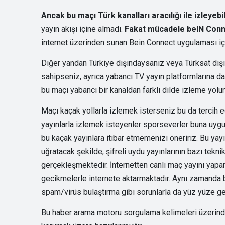
Ancak bu maçı Türk kanalları aracılığı ile izleye
yayın akışı içine almadı.
Fakat mücadele beIN Conne
internet üzerinden sunan Bein Connect uygulaması için
Diğer yandan Türkiye dışındaysanız veya Türksat dışı
sahipseniz, ayrıca yabancı TV yayın platformlarına da 
bu maçı yabancı bir kanaldan farklı dilde izleme yolun
Maçı kaçak yollarla izlemek isterseniz bu da tercih ed
yayınlarla izlemek isteyenler sporseverler buna uygun
bu kaçak yayınlara itibar etmemenizi öneririz. Bu yayın
uğratacak şekilde, şifreli uydu yayınlarının bazı tekni
gerçekleşmektedir. İnternetten canlı maç yayını yapan 
gecikmelerle internete aktarmaktadır. Aynı zamanda bu
spam/virüs bulaştırma gibi sorunlarla da yüz yüze gel
Bu haber arama motoru sorgulama kelimeleri üzerinden 