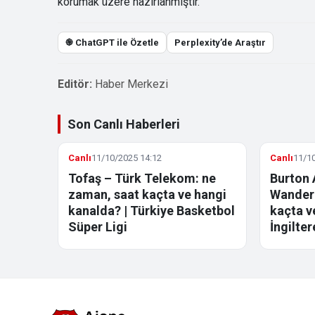
korumak üzere hazırlanmıştır.
֎ ChatGPT ile Özetle
Perplexity’de Araştır
Editör:
Haber Merkezi
Son Canlı Haberleri
Canlı
11/10/2025 14:12
Canlı
11/10
Tofaş – Türk Telekom: ne
Burton 
zaman, saat kaçta ve hangi
Wandere
kanalda? | Türkiye Basketbol
kaçta v
Süper Ligi
İngilter