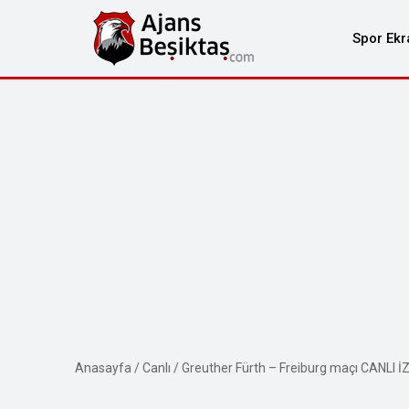
Spor Ekr
Anasayfa
/
Canlı
/
Greuther Fürth – Freiburg maçı CANLI İ