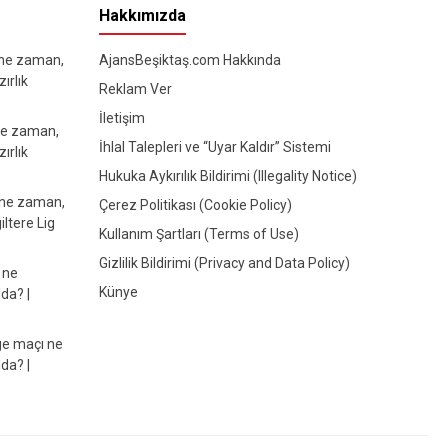
Hakkımızda
 ne zaman,
AjansBeşiktaş.com Hakkında
ırlık
Reklam Ver
İletişim
ne zaman,
İhlal Talepleri ve “Uyar Kaldır” Sistemi
ırlık
Hukuka Aykırılık Bildirimi (Illegality Notice)
 ne zaman,
Çerez Politikası (Cookie Policy)
iltere Lig
Kullanım Şartları (Terms of Use)
Gizlilik Bildirimi (Privacy and Data Policy)
 ne
Künye
da? |
e maçı ne
da? |