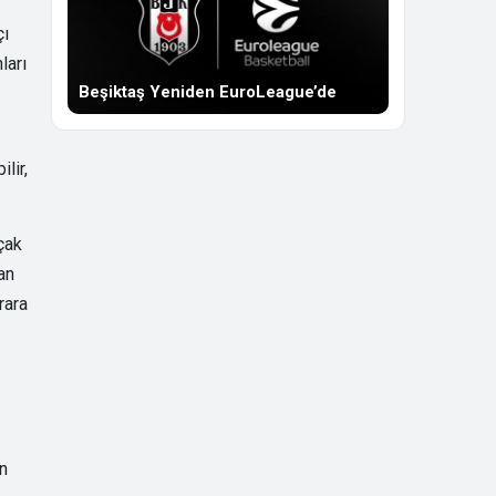
çı
ları
Beşiktaş Yeniden EuroLeague’de
lir,
çak
an
rara
an