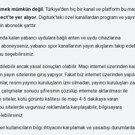
bilmek mümkün değil.
Türkiye’den hiç bir kanal ve platform bu ma
ct’te yer alıyor.
Digiturk’teki özel kanallardan program ve yayın
 abonelik şarttır.
nda kalan yabancı uydulara bağlı anten ve uydu cihazlarına
aboneyseniz; yabancı spor kanallarının yayın akışlarını takip edebi
u seçebilirsiniz.
ilebilir ancak yasal sonuçları olabilir. Maçı internet üzerinden ka
 yayın sitelerine giriş yapıyor. Fakat biz internet üzerinden yapıl
lar, resmi yayıncı kuruluşların izni olmadan, yayıncı kuruluşları za
k çalışmalar sonucu şifresinin çözülüp internete aktarılması ile
siteler, kötü görüntü kalitesi ile maçı 4-5 dakikaya varan
 sitelerde uygunsuz reklamlarla karşılaşabilir, bilgisayara
ebilirsiniz.
kullanıcıların bilgi ihtiyacını karşılamak ve yasadışı durumlard