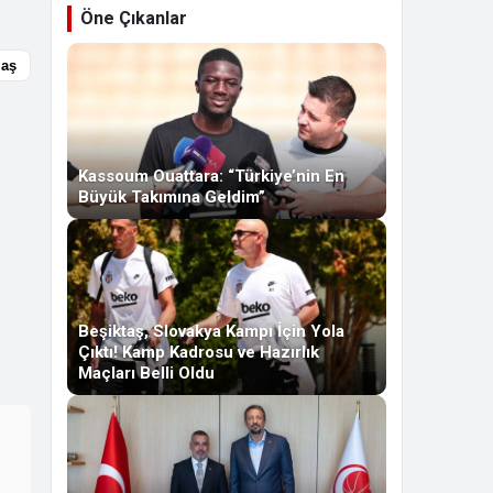
Öne Çıkanlar
laş
Kassoum Ouattara: “Türkiye’nin En
Büyük Takımına Geldim”
Beşiktaş, Slovakya Kampı İçin Yola
Çıktı! Kamp Kadrosu ve Hazırlık
Maçları Belli Oldu