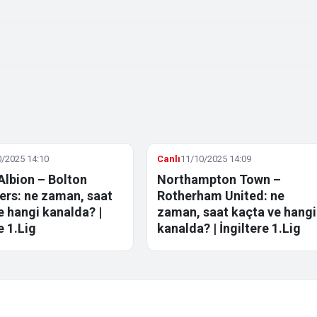
/2025 14:10
Canlı
11/10/2025 14:09
Albion – Bolton
Northampton Town –
rs: ne zaman, saat
Rotherham United: ne
e hangi kanalda? |
zaman, saat kaçta ve hangi
e 1.Lig
kanalda? | İngiltere 1.Lig