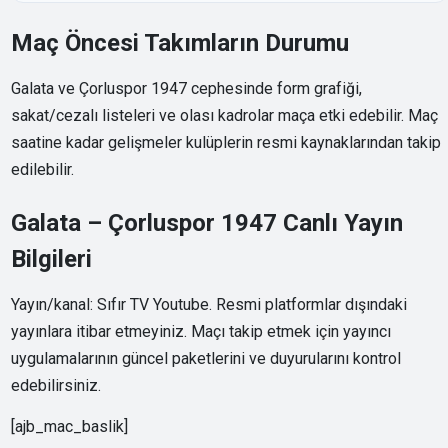
Maç Öncesi Takımların Durumu
Galata ve Çorluspor 1947 cephesinde form grafiği,
sakat/cezalı listeleri ve olası kadrolar maça etki edebilir. Maç
saatine kadar gelişmeler kulüplerin resmi kaynaklarından takip
edilebilir.
Galata – Çorluspor 1947 Canlı Yayın
Bilgileri
Yayın/kanal: Sıfır TV Youtube. Resmi platformlar dışındaki
yayınlara itibar etmeyiniz. Maçı takip etmek için yayıncı
uygulamalarının güncel paketlerini ve duyurularını kontrol
edebilirsiniz.
[ajb_mac_baslik]