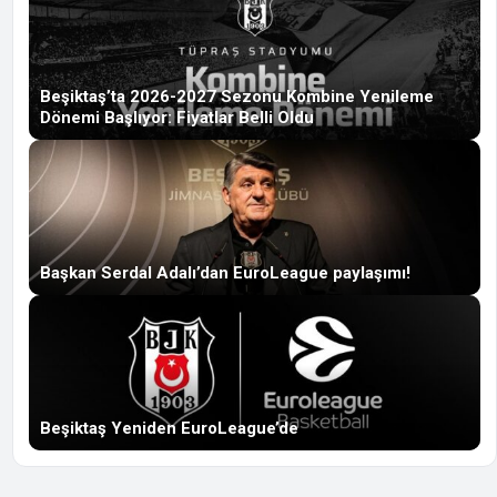
Beşiktaş’ta 2026-2027 Sezonu Kombine Yenileme
Dönemi Başlıyor: Fiyatlar Belli Oldu
Başkan Serdal Adalı’dan EuroLeague paylaşımı!
Beşiktaş Yeniden EuroLeague’de