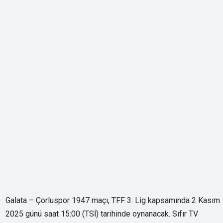
Galata – Çorluspor 1947 maçı, TFF 3. Lig kapsamında 2 Kasım
2025 günü saat 15:00 (TSİ) tarihinde oynanacak. Sıfır TV