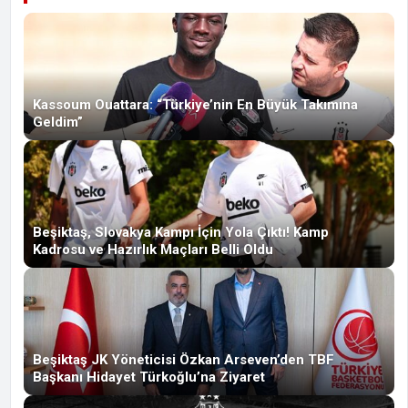
Kassoum Ouattara: “Türkiye’nin En Büyük Takımına
Geldim”
Beşiktaş, Slovakya Kampı İçin Yola Çıktı! Kamp
Kadrosu ve Hazırlık Maçları Belli Oldu
Beşiktaş JK Yöneticisi Özkan Arseven’den TBF
Başkanı Hidayet Türkoğlu’na Ziyaret