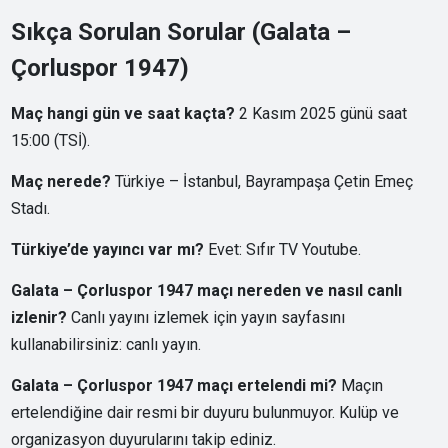
Sıkça Sorulan Sorular (Galata –
Çorluspor 1947)
Maç hangi gün ve saat kaçta?
2 Kasım 2025 günü saat
15:00 (TSİ).
Maç nerede?
Türkiye – İstanbul, Bayrampaşa Çetin Emeç
Stadı.
Türkiye’de yayıncı var mı?
Evet: Sıfır TV Youtube.
Galata – Çorluspor 1947 maçı nereden ve nasıl canlı
izlenir?
Canlı yayını izlemek için yayın sayfasını
kullanabilirsiniz:
canlı yayın
.
Galata – Çorluspor 1947 maçı ertelendi mi?
Maçın
ertelendiğine dair resmi bir duyuru bulunmuyor. Kulüp ve
organizasyon duyurularını takip ediniz.