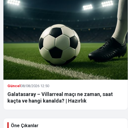
Güncel
08/08/2026 12:50
Galatasaray – Villarreal maçı ne zaman, saat
kaçta ve hangi kanalda? | Hazırlık
Öne Çıkanlar