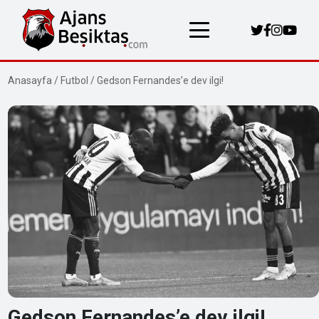
Anasayfa
/
Futbol
/
Gedson Fernandes’e dev ilgi!
Gedson Fernandes’e dev ilgi!