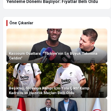
Yenileme Dönemi Başlıyor: Fiyatlar Belli Oldu
Öne Çıkanlar
Kassoum Ouattara: “Türkiye’nin En Büyük Takımına
Geldim”
Beşiktaş, Slovakya Kampı İçin Yola Çıktı! Kamp
Kadrosu ve Hazırlık Maçları Belli Oldu