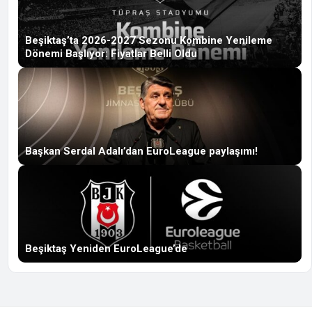
Beşiktaş’ta 2026-2027 Sezonu Kombine Yenileme
Dönemi Başlıyor: Fiyatlar Belli Oldu
Başkan Serdal Adalı’dan EuroLeague paylaşımı!
Beşiktaş Yeniden EuroLeague’de