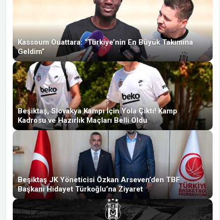
Kassoum Ouattara: “Türkiye’nin En Büyük Takımına
Geldim”
Beşiktaş, Slovakya Kampı İçin Yola Çıktı! Kamp
Kadrosu ve Hazırlık Maçları Belli Oldu
Beşiktaş JK Yöneticisi Özkan Arseven’den TBF
Başkanı Hidayet Türkoğlu’na Ziyaret