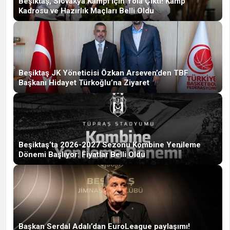
Beşiktaş, Slovakya Kampı İçin Yola Çıktı! Kamp
Kadrosu ve Hazırlık Maçları Belli Oldu
Beşiktaş JK Yöneticisi Özkan Arseven’den TBF
Başkanı Hidayet Türkoğlu’na Ziyaret
Beşiktaş’ta 2026-2027 Sezonu Kombine Yenileme
Dönemi Başlıyor: Fiyatlar Belli Oldu
Başkan Serdal Adalı’dan EuroLeague paylaşımı!