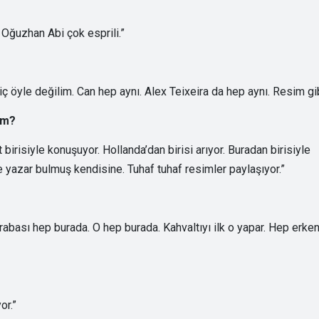
Oğuzhan Abi çok esprili.”
iç öyle değilim. Can hep aynı. Alex Teixeira da hep aynı. Resim gib
im?
irisiyle konuşuyor. Hollanda’dan birisi arıyor. Buradan birisiyle
 yazar bulmuş kendisine. Tuhaf tuhaf resimler paylaşıyor.”
rabası hep burada. O hep burada. Kahvaltıyı ilk o yapar. Hep erke
or.”