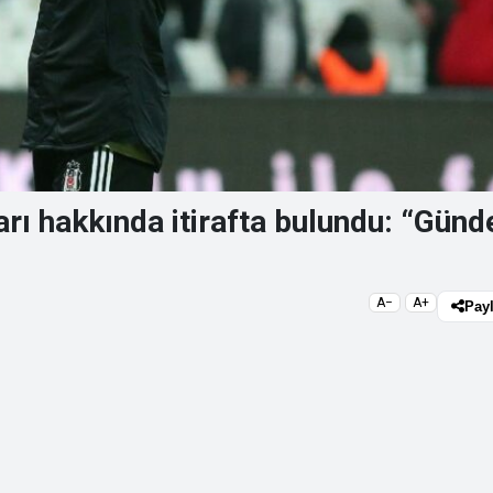
rı hakkında itirafta bulundu: “Günd
A−
A+
Pay