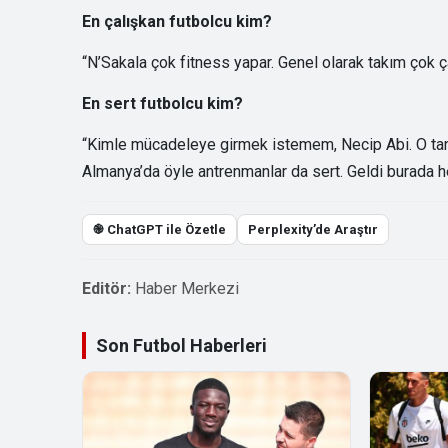
En çalışkan futbolcu kim?
“N’Sakala çok fitness yapar. Genel olarak takım çok ç
En sert futbolcu kim?
“Kimle mücadeleye girmek istemem, Necip Abi. O tanı
Almanya’da öyle antrenmanlar da sert. Geldi burada he
֎ ChatGPT ile Özetle
Perplexity’de Araştır
Editör:
Haber Merkezi
Son Futbol Haberleri