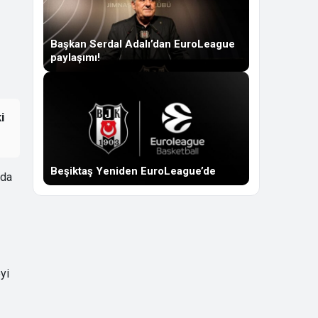
Başkan Serdal Adalı’dan EuroLeague
paylaşımı!
i
Beşiktaş Yeniden EuroLeague’de
rda
yi