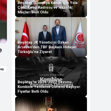
Beşiktaş, Slovakya Kampı İçin Yola
Çıktı! Kamp Kadrosu ve Hazırlık
Maçları Belli Oldu
Beşiktaş JK Yöneticisi Özkan
Arseven’den TBF Başkanı Hidayet
e
Türkoğlu’na Ziyaret
laş
Beşiktaş’ta 2026-2027 Sezonu
Kombine Yenileme Dönemi Başlıyor:
Fiyatlar Belli Oldu