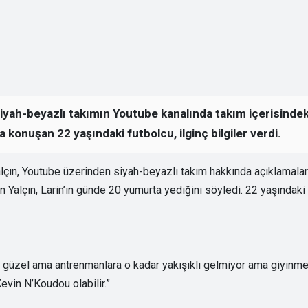
iyah-beyazlı takımın Youtube kanalında takım içerisindek
a konuşan 22 yaşındaki futbolcu, ilginç bilgiler verdi.
lçın, Youtube üzerinden siyah-beyazlı takım hakkında açıklamala
an Yalçın, Larin’in günde 20 yumurta yediğini söyledi. 22 yaşındaki
k güzel ama antrenmanlara o kadar yakışıklı gelmiyor ama giyinme
 Kevin N’Koudou olabilir.”