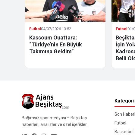
Futbol
04/07/2026 13:52
Futbol
01/0
Kassoum Ouattara:
Beşikta
“Türkiye’nin En Büyük
İçin Yo
Takımına Geldim”
Kadrosu
Belli Ol
Kategori
Son Haberl
Bağımsız spor medyası – Beşiktaş
Futbol
haberleri, analizler ve özel içerikler.
Basketbol