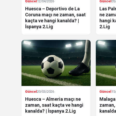
Güncel
12/04/2026
Güncel
05
Huesca – Deportivo de La
Las Pal
Coruna maçı ne zaman, saat
ne zama
kaçta ve hangi kanalda? |
hangi k
İspanya 2.Lig
2.Lig
Güncel
20/03/2026
Güncel
15
Huesca – Almeria maçı ne
Malaga
zaman, saat kaçta ve hangi
zaman, 
kanalda? | İspanya 2.Lig
kanalda