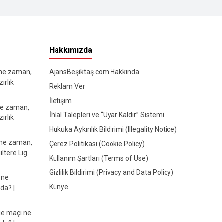
Hakkımızda
 ne zaman,
AjansBeşiktaş.com Hakkında
ırlık
Reklam Ver
İletişim
ne zaman,
İhlal Talepleri ve “Uyar Kaldır” Sistemi
ırlık
Hukuka Aykırılık Bildirimi (Illegality Notice)
 ne zaman,
Çerez Politikası (Cookie Policy)
iltere Lig
Kullanım Şartları (Terms of Use)
Gizlilik Bildirimi (Privacy and Data Policy)
 ne
Künye
da? |
e maçı ne