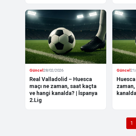
Güncel
28/02/2026
Güncel
21
Real Valladolid – Huesca
Huesca 
maçı ne zaman, saat kaçta
zaman, 
ve hangi kanalda? | İspanya
kanalda
2.Lig
Yazı
1
sayfalaması