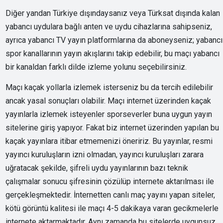
Diğer yandan Türkiye dışındaysanız veya Türksat dışında kalan
yabancı uydulara bağlı anten ve uydu cihazlarına sahipseniz,
ayrıca yabancı TV yayın platformlarına da aboneyseniz; yabancı
spor kanallarının yayın akışlarını takip edebilir, bu maçı yabancı
bir kanaldan farklı dilde izleme yolunu seçebilirsiniz.
Maçı kaçak yollarla izlemek isterseniz bu da tercih edilebilir
ancak yasal sonuçları olabilir. Maçı internet üzerinden kaçak
yayınlarla izlemek isteyenler sporseverler buna uygun yayın
sitelerine giriş yapıyor. Fakat biz internet üzerinden yapılan bu
kaçak yayınlara itibar etmemenizi öneririz. Bu yayınlar, resmi
yayıncı kuruluşların izni olmadan, yayıncı kuruluşları zarara
uğratacak şekilde, şifreli uydu yayınlarının bazı teknik
çalışmalar sonucu şifresinin çözülüp internete aktarılması ile
gerçekleşmektedir. İnternetten canlı maç yayını yapan siteler,
kötü görüntü kalitesi ile maçı 4-5 dakikaya varan gecikmelerle
internete aktarmaktadır. Aynı zamanda bu sitelerde uygunsuz