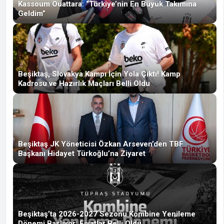
Kassoum Ouattara: “Türkiye’nin En Büyük Takımına
Geldim”
Beşiktaş, Slovakya Kampı İçin Yola Çıktı! Kamp
Kadrosu ve Hazırlık Maçları Belli Oldu
Beşiktaş JK Yöneticisi Özkan Arseven’den TBF
Başkanı Hidayet Türkoğlu’na Ziyaret
Beşiktaş’ta 2026-2027 Sezonu Kombine Yenileme
Dönemi Başlıyor: Fiyatlar Belli Oldu