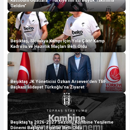
Kassoum Ouattara: “Türkiye’nin En Büyük Takımına
Geldim”
Beşiktaş, Slovakya Kampı İçin Yola Çıktı! Kamp
Kadrosu ve Hazırlık Maçları Belli Oldu
Beşiktaş JK Yöneticisi Özkan Arseven’den TBF
Başkanı Hidayet Türkoğlu’na Ziyaret
Beşiktaş’ta 2026-2027 Sezonu Kombine Yenileme
Dönemi Başlıyor: Fiyatlar Belli Oldu