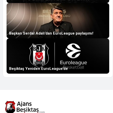
Başkan Serdal Adalı’dan EuroLeague paylaşımı!
Beşiktaş Yeniden EuroLeague’de