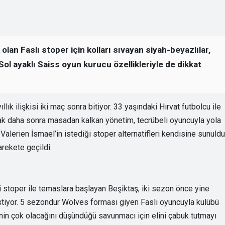
an Faslı stoper için kolları sıvayan siyah-beyazlılar,
 Sol ayaklı Saiss oyun kurucu özellikleriyle de dikkat
lık ilişkisi iki maç sonra bitiyor. 33 yaşındaki Hırvat futbolcu ile
 daha sonra masadan kalkan yönetim, tecrübeli oyuncuyla yola
lerien İsmael’in istediği stoper alternatifleri kendisine sunuld
rekete geçildi.
i stoper ile temaslara başlayan Beşiktaş, iki sezon önce yine
tiyor. 5 sezondur Wolves forması giyen Faslı oyuncuyla kulübü
nin çok olacağını düşündüğü savunmacı için elini çabuk tutmayı