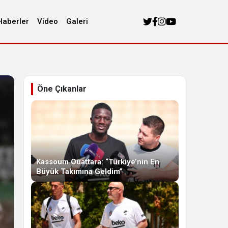
Haberler
Video
Galeri
Öne Çıkanlar
Kassoum Ouattara: “Türkiye’nin En
Büyük Takımına Geldim”