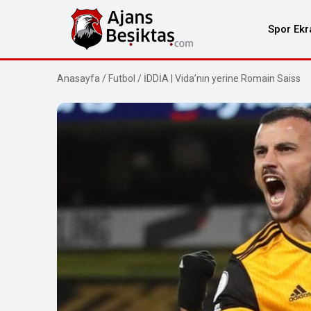
Spor Ekr
Anasayfa
/
Futbol
/
İDDİA | Vida’nın yerine Romain Saiss