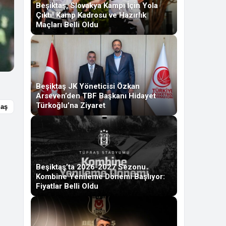
Beşiktaş, Slovakya Kampı İçin Yola
Çıktı! Kamp Kadrosu ve Hazırlık
Maçları Belli Oldu
Beşiktaş JK Yöneticisi Özkan
Arseven’den TBF Başkanı Hidayet
Türkoğlu’na Ziyaret
laş
Beşiktaş’ta 2026-2027 Sezonu
Kombine Yenileme Dönemi Başlıyor:
Fiyatlar Belli Oldu