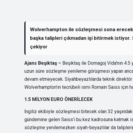
Wolverhampton ile sözleşmesi sona erecek ol
başka talipleri çıkmadan işi bitirmek istiyor.
çekiyor
Ajans Beşiktaş –
Beşiktaş ile Domagoj Vida’nın 4.5 yıl
uzun süre sözleşme yenileme görüşmesi yapan ancak
devam etmeyecek. Siyahbeyazlılarda teknik direktör Va
Wolverhampton’ın tecrübeli ismi Romain Saiss için ha
1.5 MİLYON EURO ÖNERİLECEK
İngiliz ekibiyle sözleşmesi bitecek olan 32 yaşındak
gündemine gelen Saiss’i bu kez kadrosuna katmak is
sözleşme yenilemezken siyah-beyazlılar da talipleri