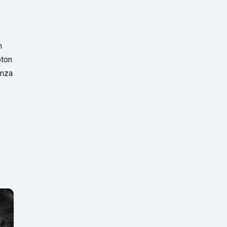
n
pton
imza