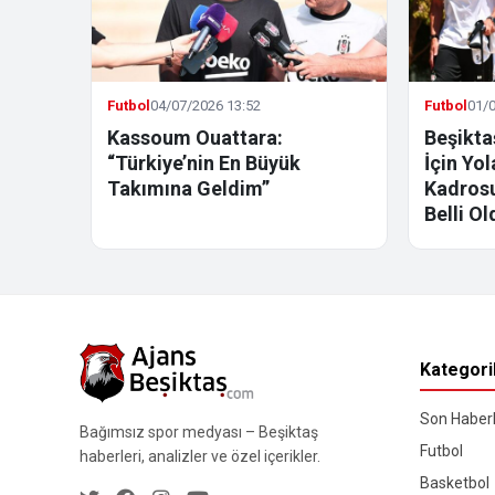
Futbol
04/07/2026 13:52
Futbol
01/0
Kassoum Ouattara:
Beşikta
“Türkiye’nin En Büyük
İçin Yo
Takımına Geldim”
Kadrosu
Belli Ol
Kategori
Son Haberl
Bağımsız spor medyası – Beşiktaş
Futbol
haberleri, analizler ve özel içerikler.
Basketbol