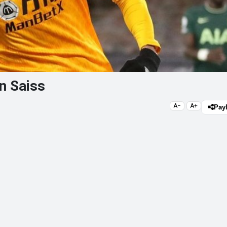
in Saiss
A−
A+
Pay