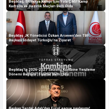
Beşiktaş, Slovakya Kampı İçin Yola Çıktı! Kamp
Kadrosu ve Hazırlık Maçları Belli Oldu
Beşiktaş JK Yöneticisi Özkan Arseven’den TBF
Başkanı Hidayet Türkoğlu’na Ziyaret
Beşiktaş’ta 2026-2027 Sezonu Kombine Yenileme
Dönemi Başlıyor: Fiyatlar Belli Oldu
Başkan Serdal Adalı’dan EuroLeague paylaşımı!