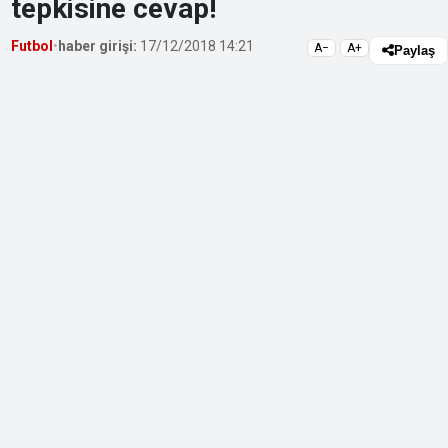
tepkisine cevap!
Futbol
•
haber girişi:
17/12/2018 14:21
A−
A+
Paylaş