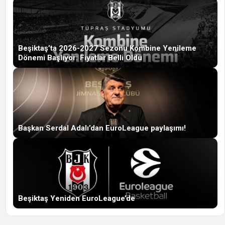
Beşiktaş’ta 2026-2027 Sezonu Kombine Yenileme
Dönemi Başlıyor: Fiyatlar Belli Oldu
Başkan Serdal Adalı’dan EuroLeague paylaşımı!
Beşiktaş Yeniden EuroLeague’de