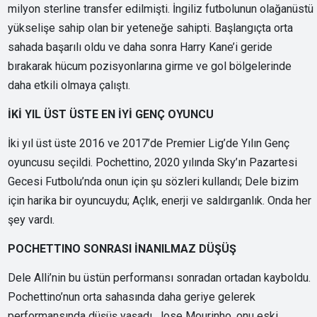
milyon sterline transfer edilmişti. İngiliz futbolunun olağanüstü
yükselişe sahip olan bir yeteneğe sahipti. Başlangıçta orta
sahada başarılı oldu ve daha sonra Harry Kane’i geride
bırakarak hücum pozisyonlarına girme ve gol bölgelerinde
daha etkili olmaya çalıştı.
İKİ YIL ÜST ÜSTE EN İYİ GENÇ OYUNCU
İki yıl üst üste 2016 ve 2017’de Premier Lig’de Yılın Genç
oyuncusu seçildi. Pochettino, 2020 yılında Sky’ın Pazartesi
Gecesi Futbolu’nda onun için şu sözleri kullandı; Dele bizim
için harika bir oyuncuydu; Açlık, enerji ve saldırganlık. Onda her
şey vardı.
POCHETTINO SONRASI İNANILMAZ DÜŞÜŞ
Dele Alli’nin bu üstün performansı sonradan ortadan kayboldu.
Pochettino’nun orta sahasında daha geriye gelerek
performansında düşüş yaşadı. Jose Mourinho, onu eski