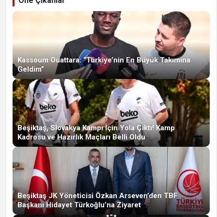
Öne Çıkanlar
Kassoum Ouattara: “Türkiye’nin En Büyük Takımına
Geldim”
Beşiktaş, Slovakya Kampı İçin Yola Çıktı! Kamp
Kadrosu ve Hazırlık Maçları Belli Oldu
Beşiktaş JK Yöneticisi Özkan Arseven’den TBF
Başkanı Hidayet Türkoğlu’na Ziyaret