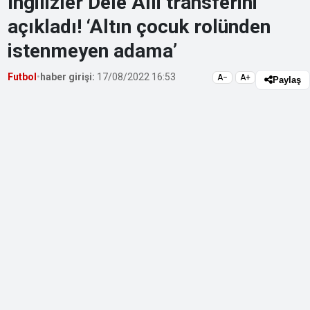
İngilizler Dele Alli transferini
açıkladı! ‘Altın çocuk rolünden
istenmeyen adama’
Futbol
•
haber girişi:
17/08/2022 16:53
A−
A+
Paylaş