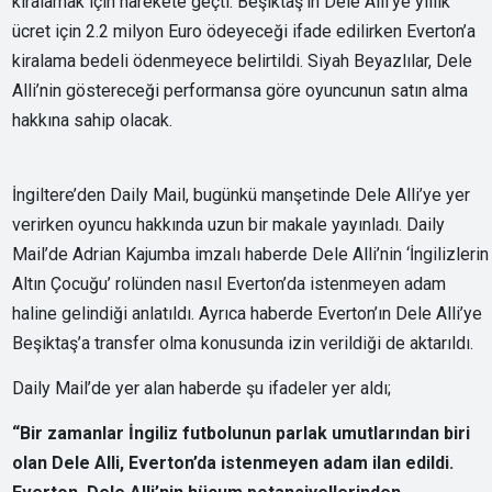
kiralamak için harekete geçti. Beşiktaş’ın Dele Alli’ye yıllık
ücret için 2.2 milyon Euro ödeyeceği ifade edilirken Everton’a
kiralama bedeli ödenmeyece belirtildi. Siyah Beyazlılar, Dele
Alli’nin göstereceği performansa göre oyuncunun satın alma
hakkına sahip olacak.
İngiltere’den Daily Mail, bugünkü manşetinde Dele Alli’ye yer
verirken oyuncu hakkında uzun bir makale yayınladı. Daily
Mail’de Adrian Kajumba imzalı haberde Dele Alli’nin ‘İngilizlerin
Altın Çocuğu’ rolünden nasıl Everton’da istenmeyen adam
haline gelindiği anlatıldı. Ayrıca haberde Everton’ın Dele Alli’ye
Beşiktaş’a transfer olma konusunda izin verildiği de aktarıldı.
Daily Mail’de yer alan haberde şu ifadeler yer aldı;
“Bir zamanlar İngiliz futbolunun parlak umutlarından biri
olan Dele Alli, Everton’da istenmeyen adam ilan edildi.