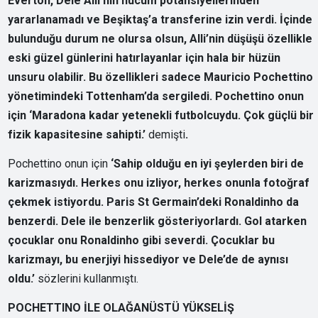
Everton, Dele Alli’nin hücum potansiyellerinden
yararlanamadı ve Beşiktaş’a transferine izin verdi. İçinde
bulunduğu durum ne olursa olsun, Alli’nin düşüşü özellikle
eski güzel günlerini hatırlayanlar için hala bir hüzün
unsuru olabilir. Bu özellikleri sadece Mauricio Pochettino
yönetimindeki Tottenham’da sergiledi. Pochettino onun
için ‘Maradona kadar yetenekli futbolcuydu. Çok güçlü bir
fizik kapasitesine sahipti.’
demişti
.
Pochettino onun için
‘Sahip olduğu en iyi şeylerden biri de
karizmasıydı. Herkes onu izliyor, herkes onunla fotoğraf
çekmek istiyordu. Paris St Germain’deki Ronaldinho da
benzerdi. Dele ile benzerlik gösteriyorlardı. Gol atarken
çocuklar onu Ronaldinho gibi severdi. Çocuklar bu
karizmayı, bu enerjiyi hissediyor ve Dele’de de aynısı
oldu.’
sözlerini kullanmıştı.
POCHETTINO İLE OLAĞANÜSTÜ YÜKSELİŞ