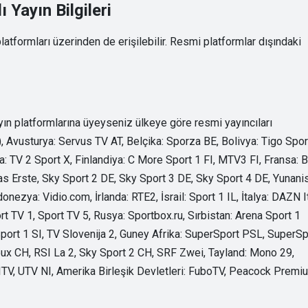
 Yayın Bilgileri
 platformları üzerinden de erişilebilir. Resmi platformlar dışındaki
yın platformlarına üyeyseniz ülkeye göre resmi yayıncıları
), Avusturya: Servus TV AT, Belçika: Sporza BE, Bolivya: Tigo Spo
: TV 2 Sport X, Finlandiya: C More Sport 1 FI, MTV3 FI, Fransa: 
 Erste, Sky Sport 2 DE, Sky Sport 3 DE, Sky Sport 4 DE, Yunanis
ezya: Vidio.com, İrlanda: RTE2, İsrail: Sport 1 IL, İtalya: DAZN It
t TV 1, Sport TV 5, Rusya: Sportbox.ru, Sırbistan: Arena Sport 1
ort 1 SI, TV Slovenija 2, Guney Afrika: SuperSport PSL, SuperSp
eux CH, RSI La 2, Sky Sport 2 CH, SRF Zwei, Tayland: Mono 29,
, ITV, UTV NI, Amerika Birleşik Devletleri: FuboTV, Peacock Premi