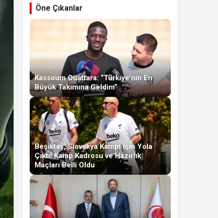
Öne Çıkanlar
Kassoum Ouattara: “Türkiye’nin En
Büyük Takımına Geldim”
Beşiktaş, Slovakya Kampı İçin Yola
Çıktı! Kamp Kadrosu ve Hazırlık
Maçları Belli Oldu