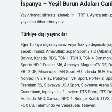
İspanya – Yeşil Burun Adaları Canlı
Yayın/kanal: şifresiz izlenebilir – TRT 1. Ayrıca tabii
yayınlara itibar etmeyiniz.
Türkiye dışı yayıncılar
Eğer Türkiye dışındaysanız veya Türkiye dışındaki ya
seçebilirsiniz: Arnavutluk: Super Sport 2 HD (Albania
Bolivia, Kanada: RDS, TSN 1, TSN 3, TSN 4, Danimarka
Sports HD 1 France, M6, Almanya: MagentaTV DE, Das
ERT 2 GR, Macaristan: M4 Sport HU, İzlanda: RUV, Endon
Norveç: TV 2 Play, Polonya: TVP Sport, Portekiz: Spor
Premium RS, Slovakya: JOJ Sport, Slovenya: Arena Sp
Grandstand, İspanya: La 1, İsviçre: RTS Sport, RTS D
Hollanda: ARD, Canvas, NPO 1, Birleşik Krallık: ITVX
FOX US, Telemundo ve Venezuela: Televen.