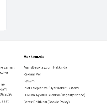
Hakkımızda
 ne zaman,
AjansBeşiktaş.com Hakkında
ezilya
Reklam Ver
İletişim
ı ne
İhlal Talepleri ve “Uyar Kaldır” Sistemi
da? |
08/2026
Hukuka Aykırılık Bildirimi (Illegality Notice)
, saat
Çerez Politikası (Cookie Policy)