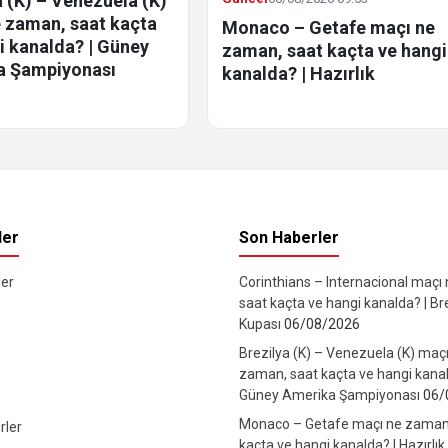
a (K) – Venezuela (K)
 zaman, saat kaçta
Monaco – Getafe maçı ne
i kanalda? | Güney
zaman, saat kaçta ve hangi
a Şampiyonası
kanalda? | Hazırlık
ler
Son Haberler
er
Corinthians – Internacional maçı
saat kaçta ve hangi kanalda? | Br
Kupası
06/08/2026
Brezilya (K) – Venezuela (K) maç
zaman, saat kaçta ve hangi kanal
Güney Amerika Şampiyonası
06/
Monaco – Getafe maçı ne zaman
rler
kaçta ve hangi kanalda? | Hazırlık