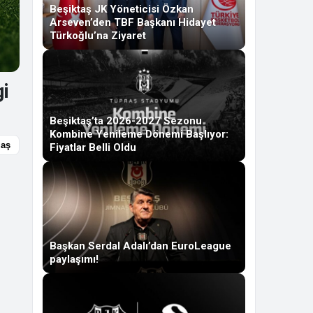
Beşiktaş JK Yöneticisi Özkan
Arseven’den TBF Başkanı Hidayet
Türkoğlu’na Ziyaret
gi
Beşiktaş’ta 2026-2027 Sezonu
Kombine Yenileme Dönemi Başlıyor:
laş
Fiyatlar Belli Oldu
Başkan Serdal Adalı’dan EuroLeague
paylaşımı!