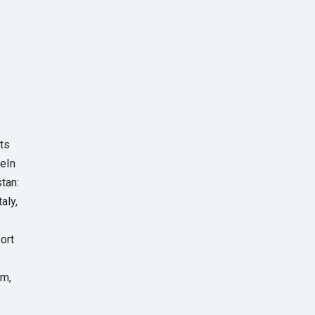
rts
BeIn
tan:
aly,
ort
um,