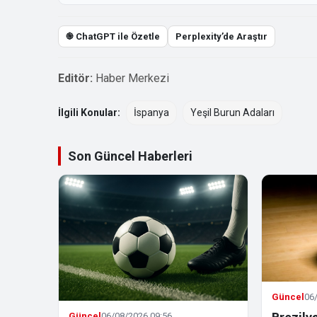
֎ ChatGPT ile Özetle
Perplexity’de Araştır
Editör:
Haber Merkezi
İlgili Konular:
İspanya
Yeşil Burun Adaları
Son Güncel Haberleri
Güncel
06
Güncel
06/08/2026 09:56