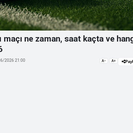
ı maçı ne zaman, saat kaçta ve han
6
6/2026 21:00
A−
A+
Pay