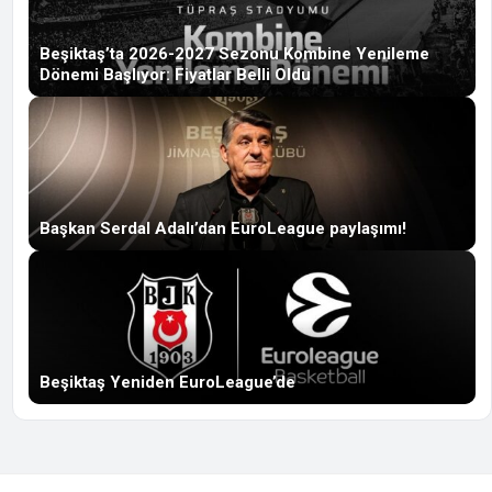
Beşiktaş’ta 2026-2027 Sezonu Kombine Yenileme
Dönemi Başlıyor: Fiyatlar Belli Oldu
Başkan Serdal Adalı’dan EuroLeague paylaşımı!
Beşiktaş Yeniden EuroLeague’de