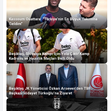
Kassoum Ouattara: “Türkiye’nin En Büyük Takımına
Geldim”
Beşiktaş, Slovakya Kampı İçin Yola Çıktı! Kamp
Kadrosu ve Hazırlık Maçları Belli Oldu
Beşiktaş JK Yöneticisi Özkan Arseven’den TBF
Başkanı Hidayet Türkoğlu’na Ziyaret