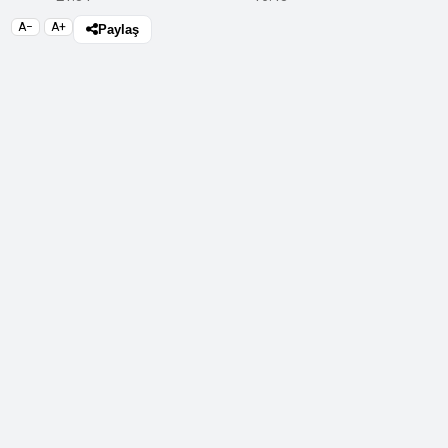
A−
A+
Paylaş