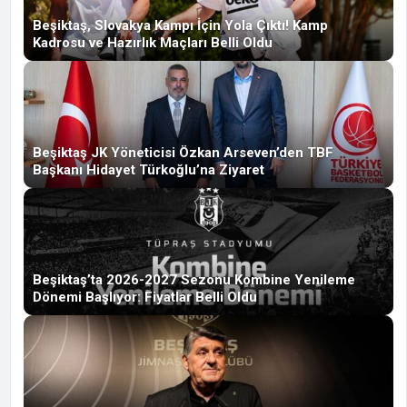
Beşiktaş, Slovakya Kampı İçin Yola Çıktı! Kamp
Kadrosu ve Hazırlık Maçları Belli Oldu
Beşiktaş JK Yöneticisi Özkan Arseven’den TBF
Başkanı Hidayet Türkoğlu’na Ziyaret
Beşiktaş’ta 2026-2027 Sezonu Kombine Yenileme
Dönemi Başlıyor: Fiyatlar Belli Oldu