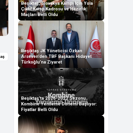
Beşiktaş, Slovakya Kampı İçin Yola
Çıktı! Kamp Kadrosu ve Hazırlık
Maçları Belli Oldu
Beşiktaş JK Yöneticisi Özkan
Arseven’den TBF Başkanı Hidayet
laş
Türkoğlu’na Ziyaret
Beşiktaş’ta 2026-2027 Sezonu
Kombine Yenileme Dönemi Başlıyor:
Fiyatlar Belli Oldu