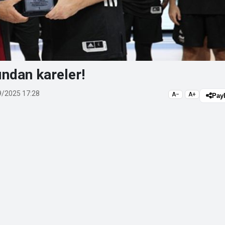
ndan kareler!
/2025 17:28
A−
A+
Pay