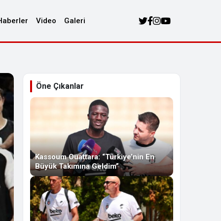
Haberler
Video
Galeri
Öne Çıkanlar
Kassoum Ouattara: “Türkiye’nin En
Büyük Takımına Geldim”