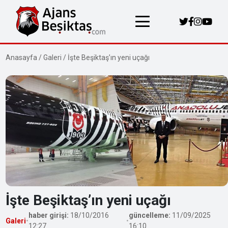
Anasayfa
/
Galeri
/
İşte Beşiktaş’ın yeni uçağı
İşte Beşiktaş’ın yeni uçağı
haber girişi:
18/10/2016
güncelleme:
11/09/2025
Galeri
•
•
12:27
16:10