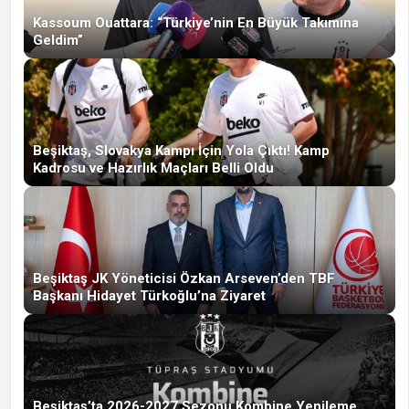
Kassoum Ouattara: “Türkiye’nin En Büyük Takımına
Geldim”
Beşiktaş, Slovakya Kampı İçin Yola Çıktı! Kamp
Kadrosu ve Hazırlık Maçları Belli Oldu
Beşiktaş JK Yöneticisi Özkan Arseven’den TBF
Başkanı Hidayet Türkoğlu’na Ziyaret
Beşiktaş’ta 2026-2027 Sezonu Kombine Yenileme