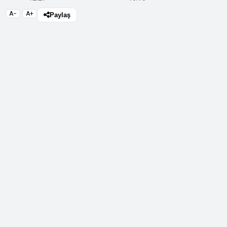
A−
A+
Paylaş