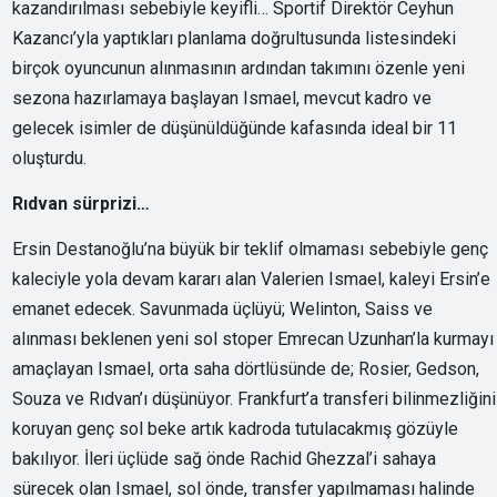
kazandırılması sebebiyle keyifli… Sportif Direktör Ceyhun
Kazancı’yla yaptıkları planlama doğrultusunda listesindeki
birçok oyuncunun alınmasının ardından takımını özenle yeni
sezona hazırlamaya başlayan Ismael, mevcut kadro ve
gelecek isimler de düşünüldüğünde kafasında ideal bir 11
oluşturdu.
Rıdvan sürprizi…
Ersin Destanoğlu’na büyük bir teklif olmaması sebebiyle genç
kaleciyle yola devam kararı alan Valerien Ismael, kaleyi Ersin’e
emanet edecek. Savunmada üçlüyü; Welinton, Saiss ve
alınması beklenen yeni sol stoper Emrecan Uzunhan’la kurmayı
amaçlayan Ismael, orta saha dörtlüsünde de; Rosier, Gedson,
Souza ve Rıdvan’ı düşünüyor. Frankfurt’a transferi bilinmezliğini
koruyan genç sol beke artık kadroda tutulacakmış gözüyle
bakılıyor. İleri üçlüde sağ önde Rachid Ghezzal’i sahaya
sürecek olan Ismael, sol önde, transfer yapılmaması halinde