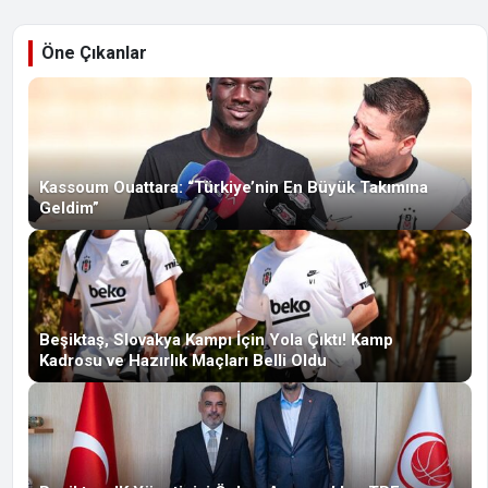
Öne Çıkanlar
Kassoum Ouattara: “Türkiye’nin En Büyük Takımına
Geldim”
Beşiktaş, Slovakya Kampı İçin Yola Çıktı! Kamp
Kadrosu ve Hazırlık Maçları Belli Oldu