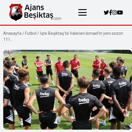
Anasayfa
/
Futbol
/
İşte Beşiktaş’ta Valerien Ismael’in yeni sezon
11’i…